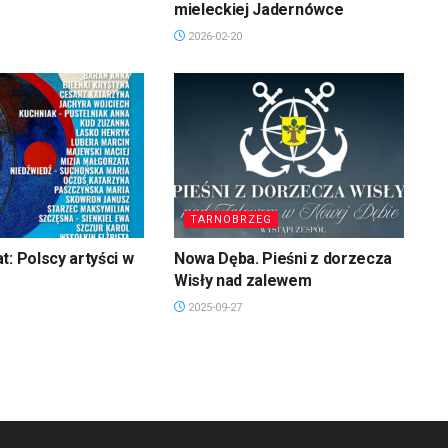
mieleckiej Jadernówce
2026-02-20
TARNOBRZEG
t: Polscy artyści w
Nowa Dęba. Pieśni z dorzecza
Wisły nad zalewem
2025-09-27