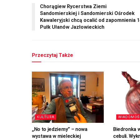
Chorągiew Rycerstwa Ziemi
Sandomierskiej i Sandomierski Ośrodek
Kawaleryjski chcą ocalić od zapomnienia 
Pułk Ułanów Jazłowieckich
Przeczytaj Także
KULTURA
WIADOMOŚ
„No to jedziemy” – nowa
Biedronka w
wystawa w mieleckiej
cebuli. Wyk