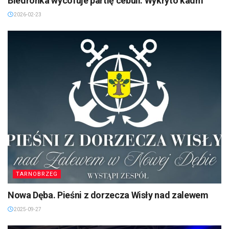
Biedronka wycofuje partię cebuli. Wykryto kadm
2026-02-23
TARNOBRZEG
Nowa Dęba. Pieśni z dorzecza Wisły nad zalewem
2025-09-27