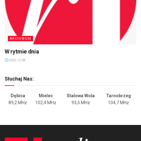
ARCHIWUM
W rytmie dnia
2025-12-08
Słuchaj Nas:
Dębica
Mielec
Stalowa Wola
Tarnobrzeg
89,2 MHz
102,4 MHz
93,5 MHz
104,7 MHz