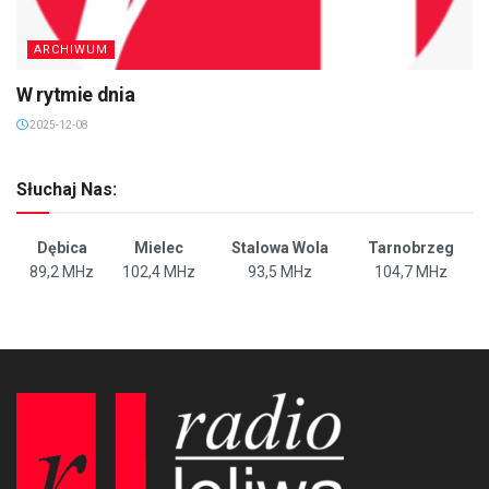
ARCHIWUM
W rytmie dnia
2025-12-08
Słuchaj Nas:
Dębica
Mielec
Stalowa Wola
Tarnobrzeg
89,2 MHz
102,4 MHz
93,5 MHz
104,7 MHz