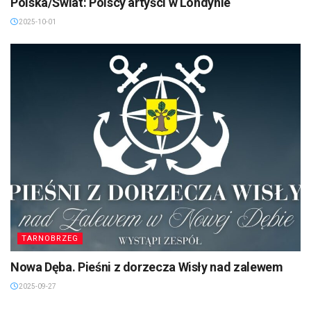
Polska/Świat: Polscy artyści w Londynie
2025-10-01
TARNOBRZEG
Nowa Dęba. Pieśni z dorzecza Wisły nad zalewem
2025-09-27