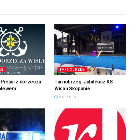
EG
TARNOBRZEG
Pieśni z dorzecza
Tarnobrzeg. Jubileusz KS
zalewem
Wisan Skopanie
2025-09-15