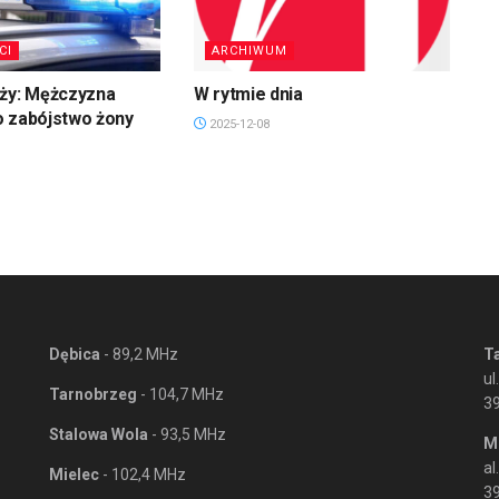
CI
ARCHIWUM
uży: Mężczyzna
W rytmie dnia
o zabójstwo żony
2025-12-08
Dębica
- 89,2 MHz
T
ul
Tarnobrzeg
- 104,7 MHz
3
Stalowa Wola
- 93,5 MHz
M
al
Mielec
- 102,4 MHz
39