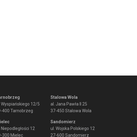
arnobrzeg
Stalowa Wola
. Wyspiańskiego 12/5
al. Jana Pawła II 25
9-400 Tarnobrzeg
37-450 Stalowa Wola
ielec
Sandomierz
. Niepodległości 12
ul. Wojska Polskiego 12
-300 Mielec
27-600 Sandomierz