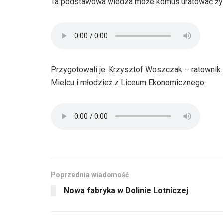
Ta podstawowa wiedza może komuś uratować życ
Przygotowali je: Krzysztof Woszczak – ratowni
Mielcu i młodzież z Liceum Ekonomicznego:
Poprzednia wiadomość
Nowa fabryka w Dolinie Lotniczej