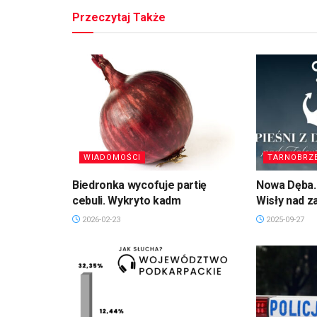
Przeczytaj Także
WIADOMOŚCI
TARNOBRZ
Biedronka wycofuje partię
Nowa Dęba. 
cebuli. Wykryto kadm
Wisły nad 
2026-02-23
2025-09-27