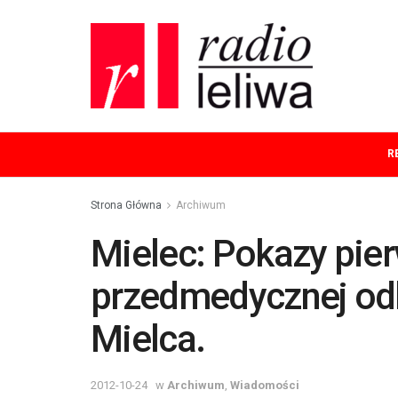
R
Strona Główna
Archiwum
Mielec: Pokazy pie
przedmedycznej odby
Mielca.
2012-10-24
w
Archiwum
,
Wiadomości