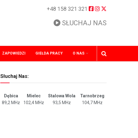
+48 158 321 321
SŁUCHAJ NAS
ZAPOWIEDZI
GIEŁDA PRACY
O NAS
Słuchaj Nas:
Dębica
Mielec
Stalowa Wola
Tarnobrzeg
89,2 MHz
102,4 MHz
93,5 MHz
104,7 MHz