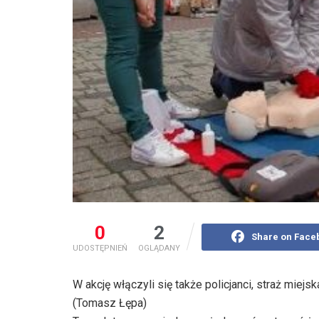
0
2
Share on Face
UDOSTĘPNIEŃ
OGLĄDANY
W akcję włączyli się także policjanci, straż miejsk
(Tomasz Łępa)