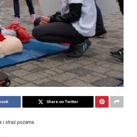
book
Share on Twitter
a i straż pożarna.