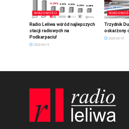
WIADOMOŚCI
WIADOMOŚ
Radio Leliwa wśród najlepszych
Trzydnik D
stacji radiowych na
oskarżony 
Podkarpaciu!
2025-02-10
2025-03-19