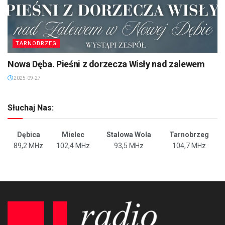
TARNOBRZEG
Nowa Dęba. Pieśni z dorzecza Wisły nad zalewem
2025-09-27
Słuchaj Nas:
Dębica
Mielec
Stalowa Wola
Tarnobrzeg
89,2 MHz
102,4 MHz
93,5 MHz
104,7 MHz