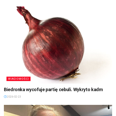
WIADOMOŚCI
Biedronka wycofuje partię cebuli. Wykryto kadm
2026-02-23