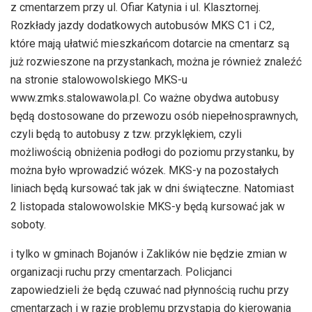
z cmentarzem przy ul. Ofiar Katynia i ul. Klasztornej.
Rozkłady jazdy dodatkowych autobusów MKS C1 i C2,
które mają ułatwić mieszkańcom dotarcie na cmentarz są
już rozwieszone na przystankach, można je również znaleźć
na stronie stalowowolskiego MKS-u
www.zmks.stalowawola.pl. Co ważne obydwa autobusy
będą dostosowane do przewozu osób niepełnosprawnych,
czyli będą to autobusy z tzw. przyklękiem, czyli
możliwością obniżenia podłogi do poziomu przystanku, by
można było wprowadzić wózek. MKS-y na pozostałych
liniach będą kursować tak jak w dni świąteczne. Natomiast
2 listopada stalowowolskie MKS-y będą kursować jak w
soboty.
i tylko w gminach Bojanów i Zaklików nie będzie zmian w
organizacji ruchu przy cmentarzach. Policjanci
zapowiedzieli że będą czuwać nad płynnością ruchu przy
cmentarzach i w razie problemu przystąpią do kierowania