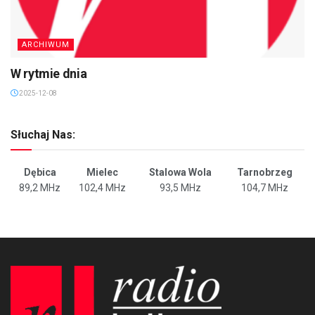
ARCHIWUM
W rytmie dnia
2025-12-08
Słuchaj Nas:
Dębica
Mielec
Stalowa Wola
Tarnobrzeg
89,2 MHz
102,4 MHz
93,5 MHz
104,7 MHz