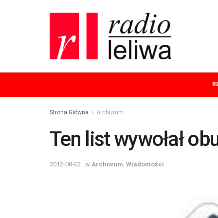
R
Strona Główna
Archiwum
Ten list wywołał ob
2012-08-02
w
Archiwum
,
Wiadomości