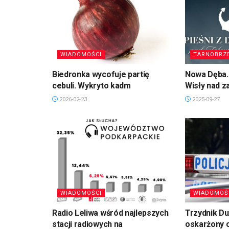
WIADOMOŚCI
TARNOBRZ
Biedronka wycofuje partię
Nowa Dęba. 
cebuli. Wykryto kadm
Wisły nad 
2026-02-23
2025-09-27
WIADOMOŚCI
WIADOMOŚ
Radio Leliwa wśród najlepszych
Trzydnik D
stacji radiowych na
oskarżony 