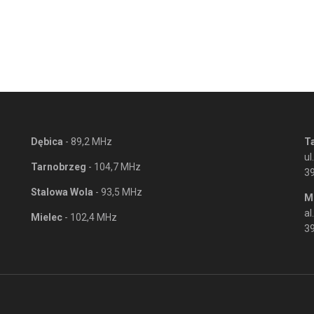
Dębica
- 89,2 MHz
T
ul
Tarnobrzeg
- 104,7 MHz
3
Stalowa Wola
- 93,5 MHz
M
al
Mielec
- 102,4 MHz
39