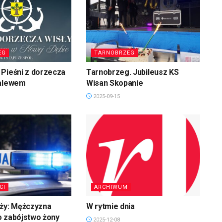
EG
TARNOBRZEG
Pieśni z dorzecza
Tarnobrzeg. Jubileusz KS
zalewem
Wisan Skopanie
2025-09-15
CI
ARCHIWUM
uży: Mężczyzna
W rytmie dnia
o zabójstwo żony
2025-12-08