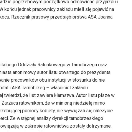
kładzie pogrzebowym początkowo odmówiono przyjazdu i
 W końcu jednak pracownicy zakładu mieli się pojawić na
 kocu. Rzecznik prasowy przedsiębiorstwa ASA Joanna
italnego Oddziału Ratunkowego w Tarnobrzegu oraz
iasta anonimowy autor listu otwartego do prezydenta
anie pracowników obu instytucji w stosunku do nie
zpital i ASA Tarnobrzeg – właściciel zakładu
twierdzi, że list zawiera kłamstwa. Autor listu pisze w
. Zarzuca ratownikom, że w minioną niedzielę mimo
rzebującej pomocy kobiety, nie wywiązali się należycie
ci. Ze wstępnej analizy dyrekcji tarnobrzeskiego
obowiązują w zakresie ratownictwa zostały dotrzymane.