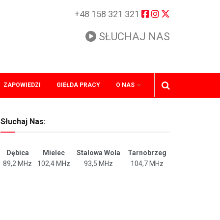
+48 158 321 321
SŁUCHAJ NAS
ZAPOWIEDZI
GIEŁDA PRACY
O NAS
Słuchaj Nas:
Dębica
Mielec
Stalowa Wola
Tarnobrzeg
89,2 MHz
102,4 MHz
93,5 MHz
104,7 MHz