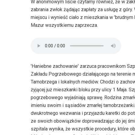
W anonimowym liście czytamy również, że w za
zabrania zwłok żądając zapłaty za usługę z góry.
miejscu i wynieść ciało z mieszkania w 'brudnym
Mazur wszystkiemu zaprzecza.
'Haniebne zachowanie' zarzuca pracownikom Szp
Zakładu Pogrzebowego działającego na terenie m
Tarnobrzega i lokalnych mediów. Chodzi o zachow
żyjącej już mieszkanki bloku przy ulicy 1 Maja. S
pogrzebowego wyjaśniają sprawę. Rodzina zmarłej 
imieniu swoim i sąsiadów zmarłej tarnobrzeżanki
dwukrotnego wezwania i przyjazdu karetki do pot
ze swoich obowiązków doprowadzając do jej śmier
szpitala wynika, że wszystkie procedury, które 