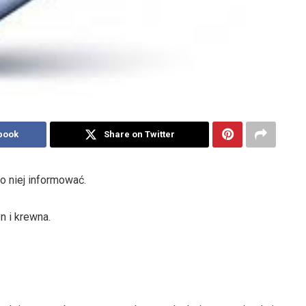
book
Share on Twitter
o niej informować.
n i krewna.