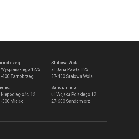
arnobrzeg
Stalowa Wola
. Wyspiańskiego 12/5
al. Jana Pawła II 25
9-400 Tarnobrzeg
37-450 Stalowa Wola
ielec
Sandomierz
. Niepodległości 12
ul. Wojska Polskiego 12
-300 Mielec
27-600 Sandomierz