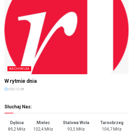
ARCHIWUM
W rytmie dnia
2025-12-08
Słuchaj Nas:
Dębica
Mielec
Stalowa Wola
Tarnobrzeg
89,2 MHz
102,4 MHz
93,5 MHz
104,7 MHz