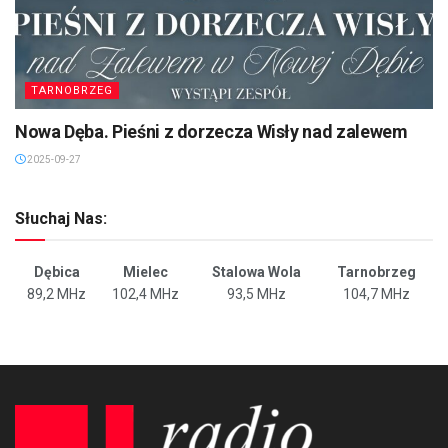
TARNOBRZEG
Nowa Dęba. Pieśni z dorzecza Wisły nad zalewem
2025-09-27
Słuchaj Nas:
Dębica
Mielec
Stalowa Wola
Tarnobrzeg
89,2 MHz
102,4 MHz
93,5 MHz
104,7 MHz