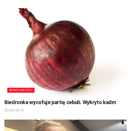
WIADOMOŚCI
Biedronka wycofuje partię cebuli. Wykryto kadm
2026-02-23