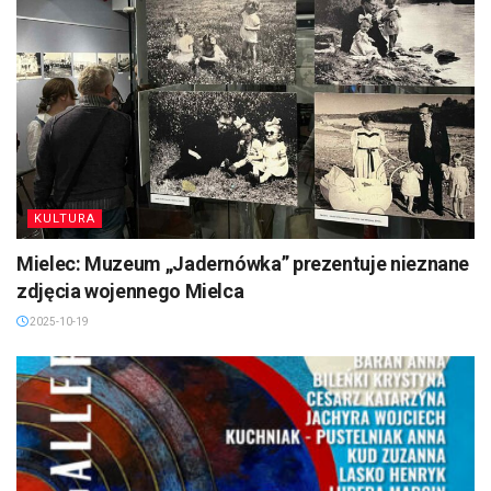
KULTURA
Mielec: Muzeum „Jadernówka” prezentuje nieznane
zdjęcia wojennego Mielca
2025-10-19