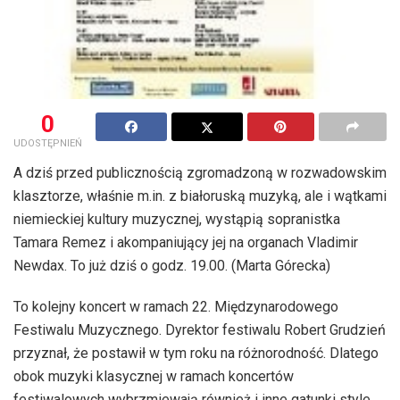
0
UDOSTĘPNIEŃ
A dziś przed publicznością zgromadzoną w rozwadowskim
klasztorze, właśnie m.in. z białoruską muzyką, ale i wątkami
niemieckiej kultury muzycznej, wystąpią sopranistka
Tamara Remez i akompaniujący jej na organach Vladimir
Newdax. To już dziś o godz. 19.00. (Marta Górecka)
To kolejny koncert w ramach 22. Międzynarodowego
Festiwalu Muzycznego. Dyrektor festiwalu Robert Grudzień
przyznał, że postawił w tym roku na różnorodność. Dlatego
obok muzyki klasycznej w ramach koncertów
festiwalowych wybrzmiewają również i inne gatunki style