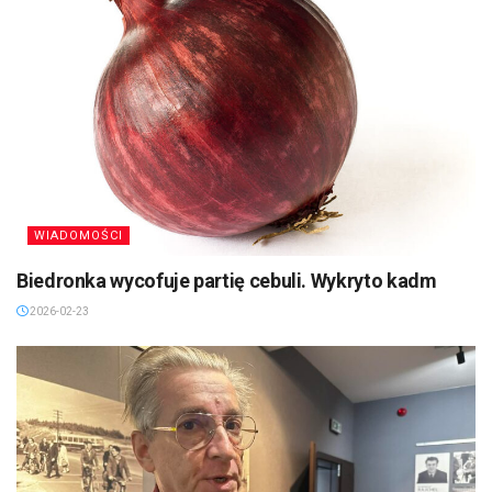
WIADOMOŚCI
Biedronka wycofuje partię cebuli. Wykryto kadm
2026-02-23