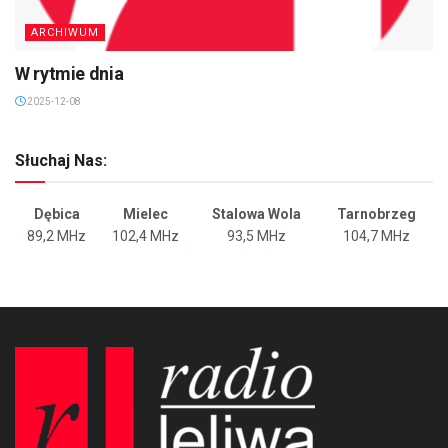
ARCHIWUM
W rytmie dnia
2025-12-08
Słuchaj Nas:
Dębica
Mielec
Stalowa Wola
Tarnobrzeg
89,2 MHz
102,4 MHz
93,5 MHz
104,7 MHz