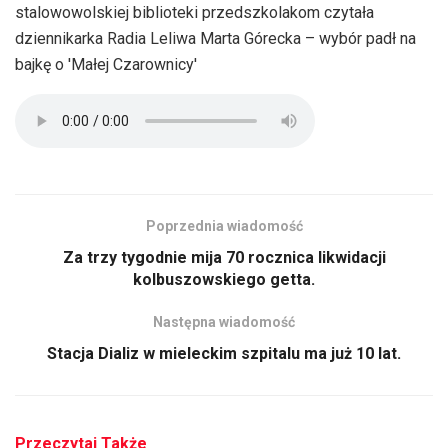
stalowowolskiej biblioteki przedszkolakom czytała
dziennikarka Radia Leliwa Marta Górecka – wybór padł na
bajkę o 'Małej Czarownicy'
Poprzednia wiadomość
Za trzy tygodnie mija 70 rocznica likwidacji
kolbuszowskiego getta.
Następna wiadomość
Stacja Dializ w mieleckim szpitalu ma już 10 lat.
Przeczytaj Także