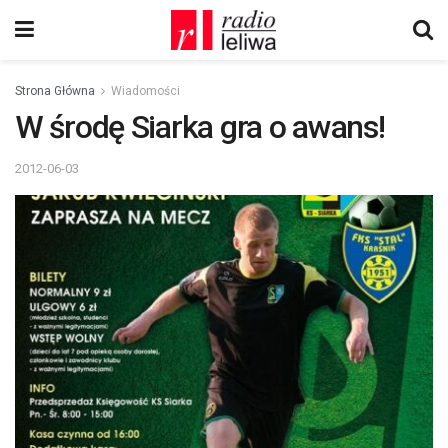
Strona Główna
Wiadomości
W środę Siarka gra o awans!
2012-06-03