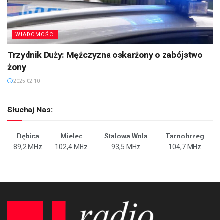
WIADOMOŚCI
Trzydnik Duży: Mężczyzna oskarżony o zabójstwo
żony
2025-02-10
Słuchaj Nas:
Dębica
Mielec
Stalowa Wola
Tarnobrzeg
89,2 MHz
102,4 MHz
93,5 MHz
104,7 MHz