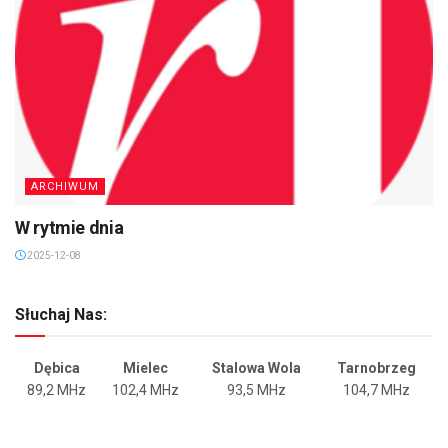
ARCHIWUM
W rytmie dnia
2025-12-08
Słuchaj Nas:
Dębica
Mielec
Stalowa Wola
Tarnobrzeg
89,2 MHz
102,4 MHz
93,5 MHz
104,7 MHz