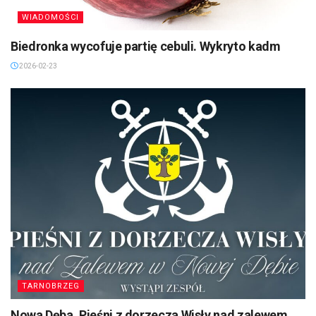
WIADOMOŚCI
Biedronka wycofuje partię cebuli. Wykryto kadm
2026-02-23
TARNOBRZEG
Nowa Dęba. Pieśni z dorzecza Wisły nad zalewem