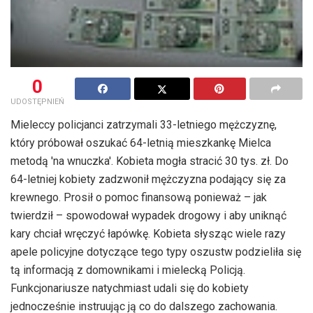
0
UDOSTĘPNIEŃ
Mieleccy policjanci zatrzymali 33-letniego mężczyznę,
który próbował oszukać 64-letnią mieszkankę Mielca
metodą 'na wnuczka'. Kobieta mogła stracić 30 tys. zł. Do
64-letniej kobiety zadzwonił mężczyzna podający się za
krewnego. Prosił o pomoc finansową ponieważ – jak
twierdził – spowodował wypadek drogowy i aby uniknąć
kary chciał wręczyć łapówkę. Kobieta słysząc wiele razy
apele policyjne dotyczące tego typy oszustw podzieliła się
tą informacją z domownikami i mielecką Policją.
Funkcjonariusze natychmiast udali się do kobiety
jednocześnie instruując ją co do dalszego zachowania.