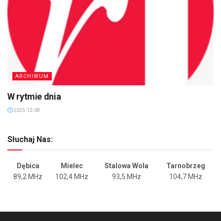
ARCHIWUM
W rytmie dnia
2025-12-08
Słuchaj Nas:
Dębica
Mielec
Stalowa Wola
Tarnobrzeg
89,2 MHz
102,4 MHz
93,5 MHz
104,7 MHz