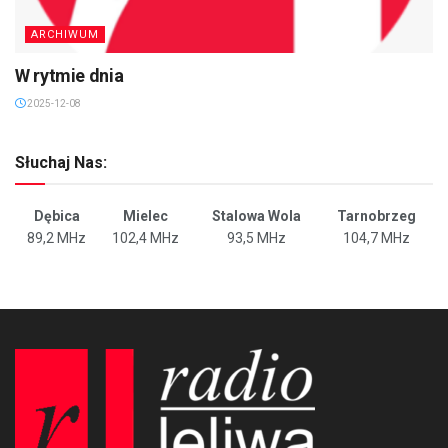
ARCHIWUM
W rytmie dnia
2025-12-08
Słuchaj Nas:
Dębica
Mielec
Stalowa Wola
Tarnobrzeg
89,2 MHz
102,4 MHz
93,5 MHz
104,7 MHz