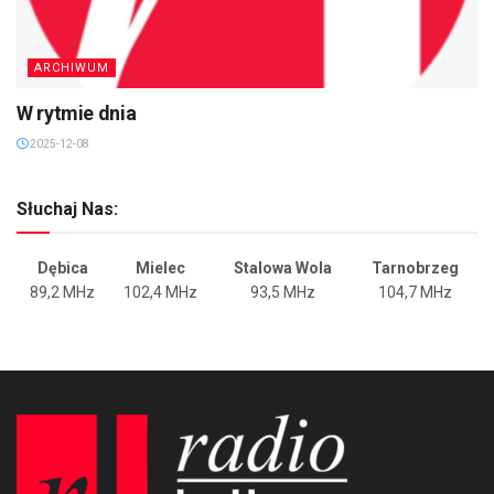
ARCHIWUM
W rytmie dnia
2025-12-08
Słuchaj Nas:
Dębica
Mielec
Stalowa Wola
Tarnobrzeg
89,2 MHz
102,4 MHz
93,5 MHz
104,7 MHz