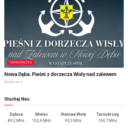
TARNOBRZEG
Nowa Dęba. Pieśni z dorzecza Wisły nad zalewem
2025-09-27
Słuchaj Nas:
Dębica
Mielec
Stalowa Wola
Tarnobrzeg
89,2 MHz
102,4 MHz
93,5 MHz
104,7 MHz