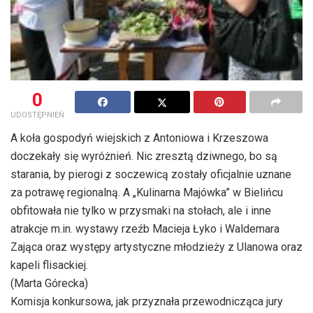
0
UDOSTĘPNIEŃ
A koła gospodyń wiejskich z Antoniowa i Krzeszowa
doczekały się wyróżnień. Nic zresztą dziwnego, bo są
starania, by pierogi z soczewicą zostały oficjalnie uznane
za potrawę regionalną. A „Kulinarna Majówka” w Bielińcu
obfitowała nie tylko w przysmaki na stołach, ale i inne
atrakcje m.in. wystawy rzeźb Macieja Łyko i Waldemara
Zająca oraz występy artystyczne młodzieży z Ulanowa oraz
kapeli flisackiej.
(Marta Górecka)
Komisja konkursowa, jak przyznała przewodnicząca jury