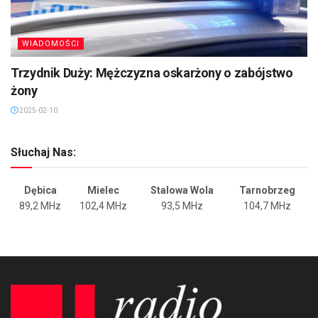
WIADOMOŚCI
Trzydnik Duży: Mężczyzna oskarżony o zabójstwo
żony
2025-02-10
Słuchaj Nas:
Dębica
Mielec
Stalowa Wola
Tarnobrzeg
89,2 MHz
102,4 MHz
93,5 MHz
104,7 MHz