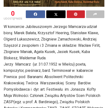
0
UDOSTĘPNIEŃ
W koncercie Jubileuszowym Jerzego Mamcarza udział
biorą: Marek Bałata, Krzysztof Heering, Stanisław Klawe,
Olgierd Łukaszewicz, Zbigniew Zamachowski, Andrziej
Szęszoł z zespołem i 3 Zmiana w składzie: Wacław Firlit,
Zbigniew Maniak, Agata Kusek, Jasiek Kusek, Kuba
Blokesz, Waldemar Ruda.
Jerzy Mamcarz  (ur. 31.07.1952 w Mielcu) poeta,
kompozytor, pieśniarz, bard. Terminował w kabarecie
Piwnica pod Baranami. Absolwent Politechniki
Krakowskiej. Twórca Warszawskiej Sceny Bardów.
Pomysłodawca i dyr. art. Festiwalu im. Jonasza Kofty
Moja Wolności. Członek Związku Artystów Scen Polskich
ZASP(egz. u prof. A. Bardiniego), Związku Polskich