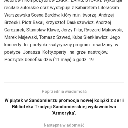
Autorów i Kompozytorów ZAKR , ZAiKS, STOART. Wykonuje
recitale autorskie oraz występuje z Kabaretem Literackim
Warszawska Scena Bardów, który m.in. tworzą: Andrzej
Brzeski, Piotr Bakal, Krzysztof Daukszewicz, Andrzej
Garczarek, Stanisław Klawe, Jerzy Filar, Ryszard Makowski,
Marek Majewski, Tomasz Szwed, Kuba Sienkiewicz. Jego
koncerty to poetycko-satyryczny program, osadzony w
poetyce Jonasza Kofty,oparty na grze nastrojów.
Początek benefisu dziś (11 maja) o godz. 19.
Poprzednia wiadomość
W piątek w Sandomierzu promocja nowej książki z serii
Biblioteka Tradycji Sandomierskiej wydawnictwa
'Armoryka'.
Następna wiadomość