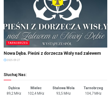
TARNOBRZEG
Nowa Dęba. Pieśni z dorzecza Wisły nad zalewem
2025-09-27
Słuchaj Nas:
Dębica
Mielec
Stalowa Wola
Tarnobrzeg
89,2 MHz
102,4 MHz
93,5 MHz
104,7 MHz