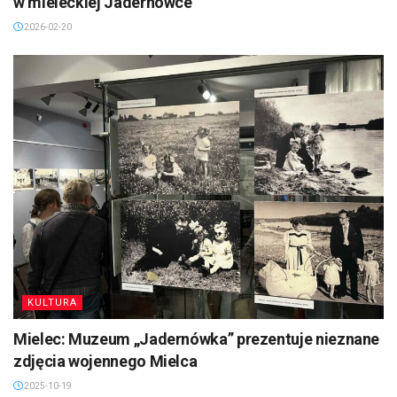
w mieleckiej Jadernówce
2026-02-20
KULTURA
Mielec: Muzeum „Jadernówka” prezentuje nieznane
zdjęcia wojennego Mielca
2025-10-19