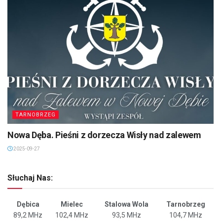
TARNOBRZEG
Nowa Dęba. Pieśni z dorzecza Wisły nad zalewem
2025-09-27
Słuchaj Nas:
Dębica
Mielec
Stalowa Wola
Tarnobrzeg
89,2 MHz
102,4 MHz
93,5 MHz
104,7 MHz