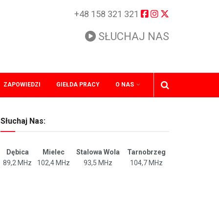
+48 158 321 321
SŁUCHAJ NAS
ZAPOWIEDZI
GIEŁDA PRACY
O NAS
Słuchaj Nas:
Dębica
Mielec
Stalowa Wola
Tarnobrzeg
89,2 MHz
102,4 MHz
93,5 MHz
104,7 MHz