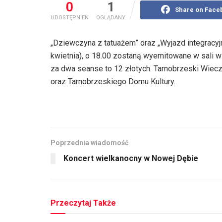
0
1
Share on Face
UDOSTĘPNIEŃ
OGLĄDANY
„Dziewczyna z tatuażem” oraz „Wyjazd integracyjny
kwietnia), o 18.00 zostaną wyemitowane w sali w
za dwa seanse to 12 złotych. Tarnobrzeski Wiec
oraz Tarnobrzeskiego Domu Kultury.
Poprzednia wiadomość
Koncert wielkanocny w Nowej Dębie
Przeczytaj Także