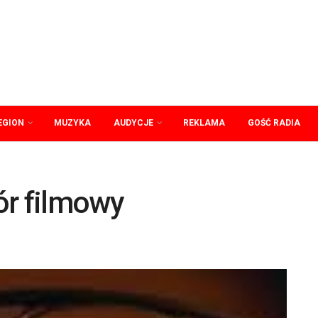
EGION
MUZYKA
AUDYCJE
REKLAMA
GOŚĆ RADIA
ór filmowy