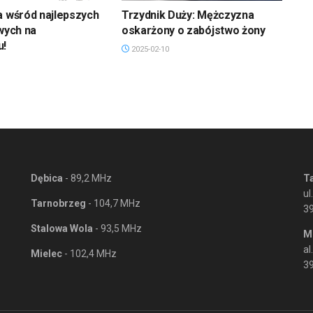
a wśród najlepszych
Trzydnik Duży: Mężczyzna
owych na
oskarżony o zabójstwo żony
u!
2025-02-10
Dębica
- 89,2 MHz
T
ul
Tarnobrzeg
- 104,7 MHz
3
Stalowa Wola
- 93,5 MHz
M
al
Mielec
- 102,4 MHz
39