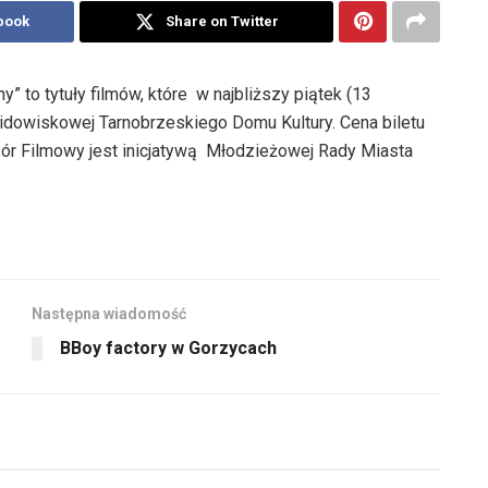
book
Share on Twitter
” to tytuły filmów, które w najbliższy piątek (13
idowiskowej Tarnobrzeskiego Domu Kultury. Cena biletu
zór Filmowy jest inicjatywą Młodzieżowej Rady Miasta
Następna wiadomość
BBoy factory w Gorzycach