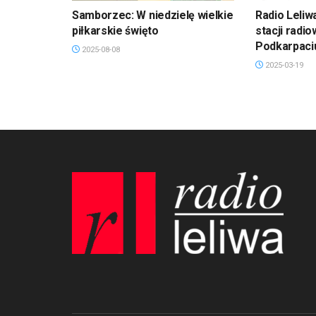
Samborzec: W niedzielę wielkie
Radio Leliw
piłkarskie święto
stacji radi
Podkarpaci
2025-08-08
2025-03-19