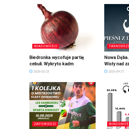
WIADOMOŚCI
TARNOBRZ
Biedronka wycofuje partię
Nowa Dęba. 
cebuli. Wykryto kadm
Wisły nad 
2026-02-23
2025-09-27
ZAPOWIEDZI
WIADOMOŚ