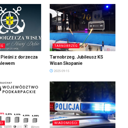
EG
TARNOBRZEG
Pieśni z dorzecza
Tarnobrzeg. Jubileusz KS
zalewem
Wisan Skopanie
2025-09-15
CI
WIADOMOŚCI