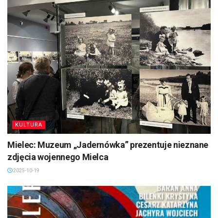
KULTURA
Mielec: Muzeum „Jadernówka” prezentuje nieznane
zdjęcia wojennego Mielca
2025-10-19