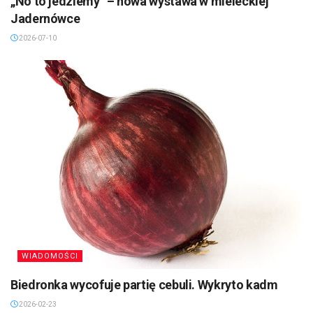
„No to jedziemy” – nowa wystawa w mieleckiej
Jadernówce
2026-07-10
WIADOMOŚCI
Biedronka wycofuje partię cebuli. Wykryto kadm
2026-02-23