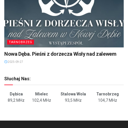
TARNOBRZEG
Nowa Dęba. Pieśni z dorzecza Wisły nad zalewem
2025-09-27
Słuchaj Nas:
Dębica
Mielec
Stalowa Wola
Tarnobrzeg
89,2 MHz
102,4 MHz
93,5 MHz
104,7 MHz