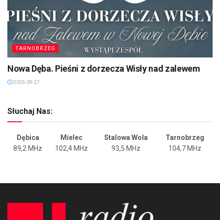
TARNOBRZEG
Nowa Dęba. Pieśni z dorzecza Wisły nad zalewem
2025-09-27
Słuchaj Nas:
Dębica
Mielec
Stalowa Wola
Tarnobrzeg
89,2 MHz
102,4 MHz
93,5 MHz
104,7 MHz