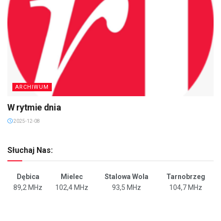
ARCHIWUM
W rytmie dnia
2025-12-08
Słuchaj Nas:
Dębica
Mielec
Stalowa Wola
Tarnobrzeg
89,2 MHz
102,4 MHz
93,5 MHz
104,7 MHz