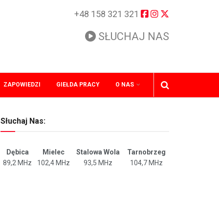
+48 158 321 321
SŁUCHAJ NAS
ZAPOWIEDZI
GIEŁDA PRACY
O NAS
Słuchaj Nas:
Dębica
Mielec
Stalowa Wola
Tarnobrzeg
89,2 MHz
102,4 MHz
93,5 MHz
104,7 MHz