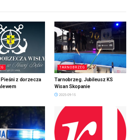
EG
TARNOBRZEG
Pieśni z dorzecza
Tarnobrzeg. Jubileusz KS
zalewem
Wisan Skopanie
2025-09-15