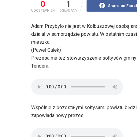
0
1
Share on Face
UDOSTĘPNIEŃ
OGLĄDANY
Adam Przybyło nie jest w Kolbuszowej osobą anon
działał w samorządzie powiatu. W ostatnim czasie
mieszka.
(Paweł Galek)
Prezesa ma tez stowarzyszenie sołtysów gminy 
Tendera.
Wspólnie z pozostałymi sołtysami powiatu będzi
zapowiada nowy prezes.