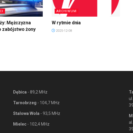
CI
ARCHIWUM
uży: Mężczyzna
W rytmie dnia
o zabójstwo żony
2025-12-08
Dębica
- 89,2 MHz
T
ul
Tarnobrzeg
- 104,7 MHz
3
Stalowa Wola
- 93,5 MHz
M
al
Mielec
- 102,4 MHz
39