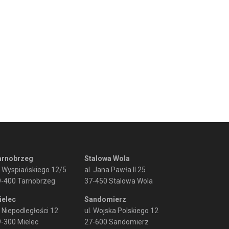
arnobrzeg
Stalowa Wola
. Wyspiańskiego 12/5
al. Jana Pawła II 25
9-400 Tarnobrzeg
37-450 Stalowa Wola
ielec
Sandomierz
. Niepodległości 12
ul. Wojska Polskiego 12
-300 Mielec
27-600 Sandomierz