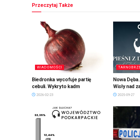
Przeczytaj Także
WIADOMOŚCI
TARNOBRZ
Biedronka wycofuje partię
Nowa Dęba. 
cebuli. Wykryto kadm
Wisły nad 
2026-02-23
2025-09-27