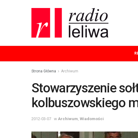
R
Strona Główna
Archiwum
Stowarzyszenie soł
kolbuszowskiego ma
2012-03-07
w
Archiwum
,
Wiadomości