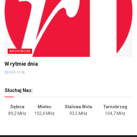
ARCHIWUM
W rytmie dnia
2025-12-08
Słuchaj Nas:
Dębica
Mielec
Stalowa Wola
Tarnobrzeg
89,2 MHz
102,4 MHz
93,5 MHz
104,7 MHz