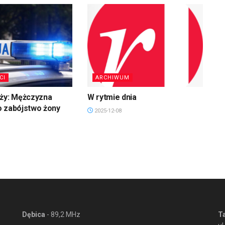
CI
ARCHIWUM
uży: Mężczyzna
W rytmie dnia
o zabójstwo żony
2025-12-08
Dębica
- 89,2 MHz
T