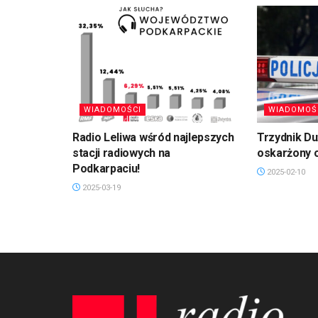
WIADOMOŚCI
WIADOMOŚ
Radio Leliwa wśród najlepszych
Trzydnik D
stacji radiowych na
oskarżony 
Podkarpaciu!
2025-02-10
2025-03-19