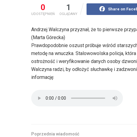
0
1
Share on Face
UDOSTĘPNIEŃ
OGLĄDANY
Andrzej Walczyna przyznał, że to pierwsze przyp
(Marta Górecka)
Prawdopodobnie oszust próbuje wśród starszych
metodę na wnuczka. Stalowowolska policja, która 
ostrożność i weryfikowanie danych osoby dzwoni
Walczyna radzi, by odłożyć słuchawkę i zadzwon
informację:
Poprzednia wiadomość