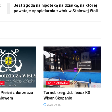
t
Jest zgoda na hipotekę na działkę, na której
powstaje spopielarnia zwłok w Stalowej Woli.
EG
TARNOBRZEG
Pieśni z dorzecza
Tarnobrzeg. Jubileusz KS
zalewem
Wisan Skopanie
2025-09-15