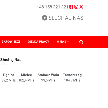
+48 158 321 321
SŁUCHAJ NAS
ZAPOWIEDZI
GIEŁDA PRACY
O NAS
Słuchaj Nas:
Dębica
Mielec
Stalowa Wola
Tarnobrzeg
89,2 MHz
102,4 MHz
93,5 MHz
104,7 MHz