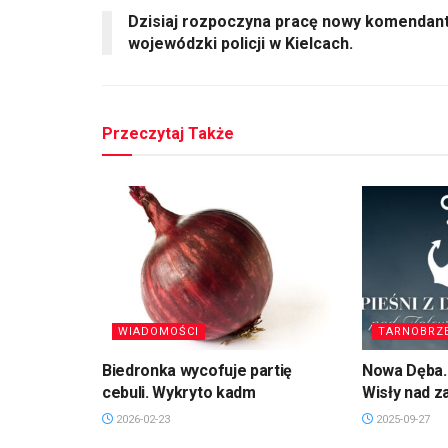
Dzisiaj rozpoczyna pracę nowy komendan
wojewódzki policji w Kielcach.
Przeczytaj Także
WIADOMOŚCI
TARNOBRZ
Biedronka wycofuje partię
Nowa Dęba. 
cebuli. Wykryto kadm
Wisły nad 
2026-02-23
2025-09-27