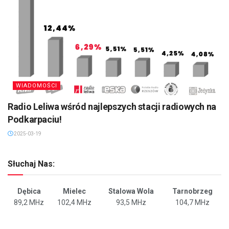
WIADOMOŚCI
Radio Leliwa wśród najlepszych stacji radiowych na
Podkarpaciu!
2025-03-19
Słuchaj Nas:
Dębica
Mielec
Stalowa Wola
Tarnobrzeg
89,2 MHz
102,4 MHz
93,5 MHz
104,7 MHz