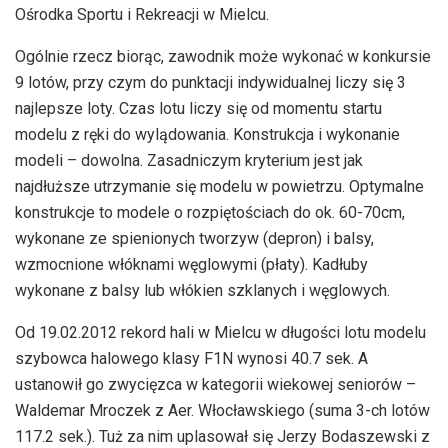
Ośrodka Sportu i Rekreacji w Mielcu.
Ogólnie rzecz biorąc, zawodnik może wykonać w konkursie
9 lotów, przy czym do punktacji indywidualnej liczy się 3
najlepsze loty. Czas lotu liczy się od momentu startu
modelu z ręki do wylądowania. Konstrukcja i wykonanie
modeli – dowolna. Zasadniczym kryterium jest jak
najdłuższe utrzymanie się modelu w powietrzu. Optymalne
konstrukcje to modele o rozpiętościach do ok. 60-70cm,
wykonane ze spienionych tworzyw (depron) i balsy,
wzmocnione włóknami węglowymi (płaty). Kadłuby
wykonane z balsy lub włókien szklanych i węglowych.
Od 19.02.2012 rekord hali w Mielcu w długości lotu modelu
szybowca halowego klasy F1N wynosi 40.7 sek. A
ustanowił go zwycięzca w kategorii wiekowej seniorów –
Waldemar Mroczek z Aer. Włocławskiego (suma 3-ch lotów
117.2 sek.). Tuż za nim uplasował się Jerzy Bodaszewski z