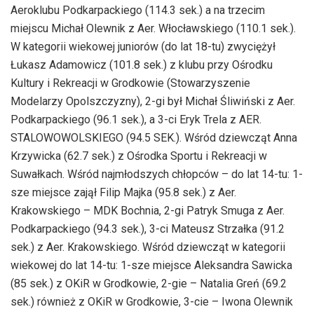
Aeroklubu Podkarpackiego (114.3 sek.) a na trzecim
miejscu Michał Olewnik z Aer. Włocławskiego (110.1 sek.).
W kategorii wiekowej juniorów (do lat 18-tu) zwyciężył
Łukasz Adamowicz (101.8 sek.) z klubu przy Ośrodku
Kultury i Rekreacji w Grodkowie (Stowarzyszenie
Modelarzy Opolszczyzny), 2-gi był Michał Śliwiński z Aer.
Podkarpackiego (96.1 sek.), a 3-ci Eryk Trela z AER.
STALOWOWOLSKIEGO (94.5 SEK.). Wśród dziewcząt Anna
Krzywicka (62.7 sek.) z Ośrodka Sportu i Rekreacji w
Suwałkach. Wśród najmłodszych chłopców – do lat 14-tu: 1-
sze miejsce zajął Filip Majka (95.8 sek.) z Aer.
Krakowskiego – MDK Bochnia, 2-gi Patryk Smuga z Aer.
Podkarpackiego (94.3 sek.), 3-ci Mateusz Strzałka (91.2
sek.) z Aer. Krakowskiego. Wśród dziewcząt w kategorii
wiekowej do lat 14-tu: 1-sze miejsce Aleksandra Sawicka
(85 sek.) z OKiR w Grodkowie, 2-gie – Natalia Greń (69.2
sek.) również z OKiR w Grodkowie, 3-cie – Iwona Olewnik