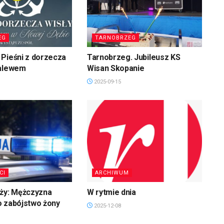
EG
TARNOBRZEG
Pieśni z dorzecza
Tarnobrzeg. Jubileusz KS
zalewem
Wisan Skopanie
2025-09-15
CI
ARCHIWUM
uży: Mężczyzna
W rytmie dnia
o zabójstwo żony
2025-12-08