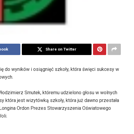
book
Share on Twitter
ię do wyników i osiągnięć szkoły, która święci sukcesy w
owych.
Włodzimierz Smutek, któremu udzielono głosu w wolnych
sy która jest wizytówką szkoły, która już dawno przestała
ż Longina Ordon Prezes Stowarzyszenia Oświatowego
oli.