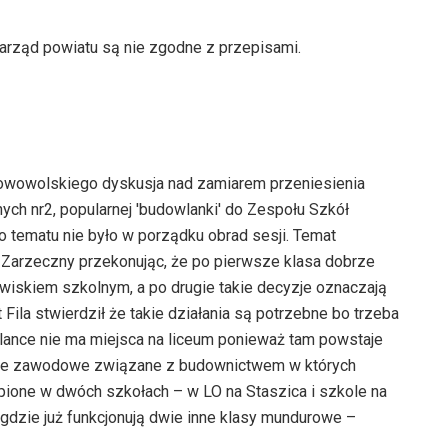
arząd powiatu są nie zgodne z przepisami.
lowowolskiego dyskusja nad zamiarem przeniesienia
ch nr2, popularnej 'budowlanki' do Zespołu Szkół
o tematu nie było w porządku obrad sesji. Temat
 Zarzeczny przekonując, że po pierwsze klasa dobrze
owiskiem szkolnym, a po drugie takie decyzje oznaczają
t Fila stwierdził że takie działania są potrzebne bo trzeba
ance nie ma miejsca na liceum ponieważ tam powstaje
czne zawodowe związane z budownictwem w których
upione w dwóch szkołach – w LO na Staszica i szkole na
i gdzie już funkcjonują dwie inne klasy mundurowe –