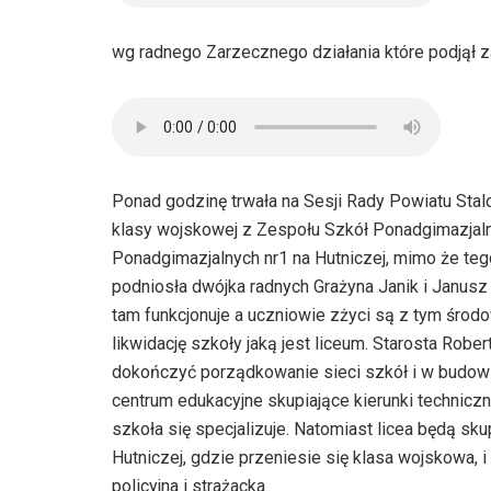
wg radnego Zarzecznego działania które podjął z
Ponad godzinę trwała na Sesji Rady Powiatu Sta
klasy wojskowej z Zespołu Szkół Ponadgimazjalny
Ponadgimazjalnych nr1 na Hutniczej, mimo że teg
podniosła dwójka radnych Grażyna Janik i Janusz
tam funkcjonuje a uczniowie zżyci są z tym środ
likwidację szkoły jaką jest liceum. Starosta Rober
dokończyć porządkowanie sieci szkół i w budowl
centrum edukacyjne skupiające kierunki techni
szkoła się specjalizuje. Natomiast licea będą sk
Hutniczej, gdzie przeniesie się klasa wojskowa, 
policyjna i strażacka.