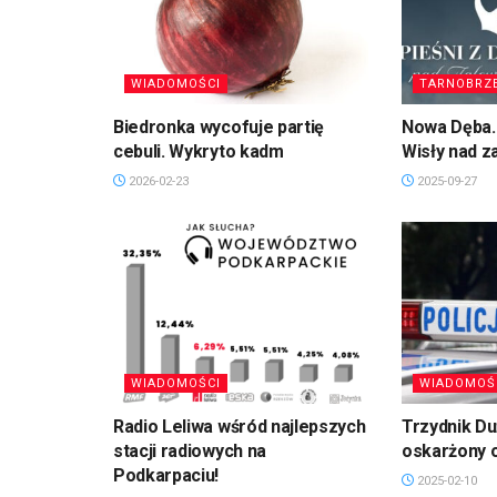
WIADOMOŚCI
TARNOBRZ
Biedronka wycofuje partię
Nowa Dęba. 
cebuli. Wykryto kadm
Wisły nad 
2026-02-23
2025-09-27
WIADOMOŚCI
WIADOMOŚ
Radio Leliwa wśród najlepszych
Trzydnik D
stacji radiowych na
oskarżony 
Podkarpaciu!
2025-02-10