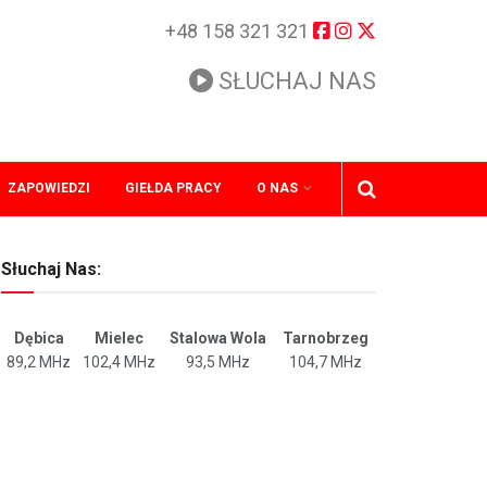
+48 158 321 321
SŁUCHAJ NAS
ZAPOWIEDZI
GIEŁDA PRACY
O NAS
Słuchaj Nas:
Dębica
Mielec
Stalowa Wola
Tarnobrzeg
89,2 MHz
102,4 MHz
93,5 MHz
104,7 MHz