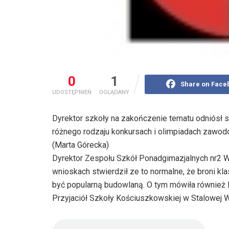
0
1
Share on Face
UDOSTĘPNIEŃ
OGLĄDANY
Dyrektor szkoły na zakończenie tematu odniósł s
różnego rodzaju konkursach i olimpiadach zawod
(Marta Górecka)
Dyrektor Zespołu Szkół Ponadgimazjalnych nr2 
wnioskach stwierdził ze to normalne, że broni kla
być popularną budowlaną. O tym mówiła równie
Przyjaciół Szkoły Kościuszkowskiej w Stalowej W