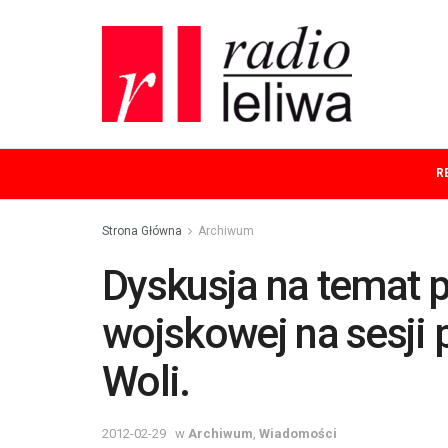
R
Strona Główna
Archiwum
Dyskusja na temat p
wojskowej na sesji
Woli.
2012-02-29
w
Archiwum
,
Wiadomości