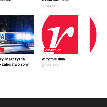
2025-09-15
CI
ARCHIWUM
uży: Mężczyzna
W rytmie dnia
o zabójstwo żony
2025-12-08