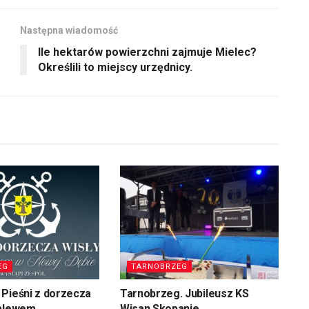
Następna wiadomość
Ile hektarów powierzchni zajmuje Mielec?
Określili to miejscy urzędnicy.
EG
TARNOBRZEG
Pieśni z dorzecza
Tarnobrzeg. Jubileusz KS
zalewem
Wisan Skopanie