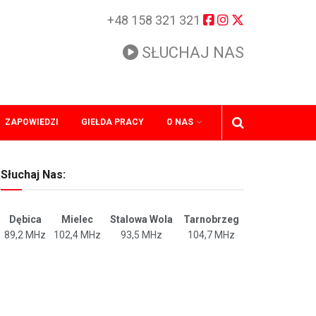
+48 158 321 321
SŁUCHAJ NAS
ZAPOWIEDZI
GIEŁDA PRACY
O NAS
Słuchaj Nas:
Dębica
Mielec
Stalowa Wola
Tarnobrzeg
89,2 MHz
102,4 MHz
93,5 MHz
104,7 MHz