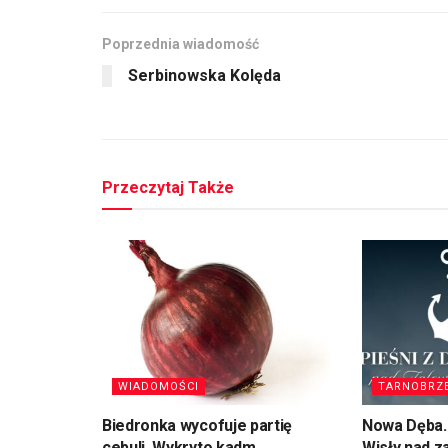
Poprzednia wiadomość
Serbinowska Kolęda
Przeczytaj Także
WIADOMOŚCI
TARNOBRZ
Biedronka wycofuje partię
Nowa Dęba. 
cebuli. Wykryto kadm
Wisły nad 