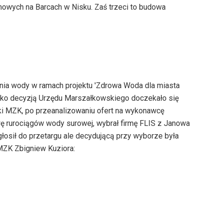
binowych na Barcach w Nisku. Zaś trzeci to budowa
ania wody w ramach projektu 'Zdrowa Woda dla miasta
Nisko decyzją Urzędu Marszałkowskiego doczekało się
ski MZK, po przeanalizowaniu ofert na wykonawcę
wę rurociągów wody surowej, wybrał firmę FLIS z Janowa
zgłosił do przetargu ale decydującą przy wyborze była
MZK Zbigniew Kuziora: