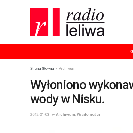
R
Strona Główna
Archiwum
Wyłoniono wykonawc
wody w Nisku.
2012-01-03
w
Archiwum
,
Wiadomości