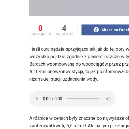
0
4
Share on Face
UDOSTĘPNIEŃ
OGLĄDANY
I jeśli aura będzie sprzyjająca tak jak do tej po
wszystko pójdzie zgodnie z planem jeszcze w t
Barcach wpompowaną do wodociągów przez prze
A 10-milionowa inwestycja, to jak poinformował
niżańskiej stacji uzdatniania wody.
A różnice w cenach były znaczne bo najwyższa of
zaoferował kwotę 6,5 mln zł. Ale na tym przetar