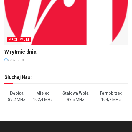
ARCHIWUM
W rytmie dnia
2025-12-08
Słuchaj Nas:
Dębica
Mielec
Stalowa Wola
Tarnobrzeg
89,2 MHz
102,4 MHz
93,5 MHz
104,7 MHz