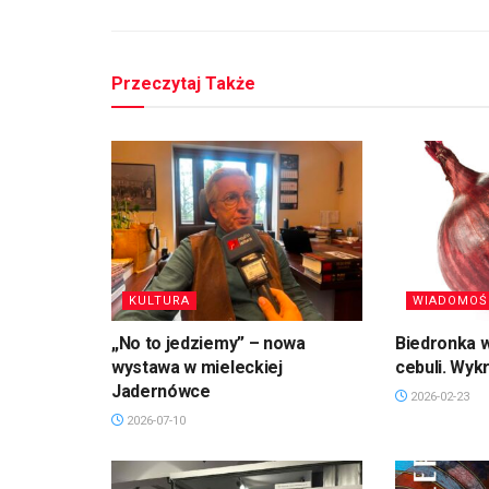
Przeczytaj Także
KULTURA
WIADOMOŚ
„No to jedziemy” – nowa
Biedronka w
wystawa w mieleckiej
cebuli. Wyk
Jadernówce
2026-02-23
2026-07-10