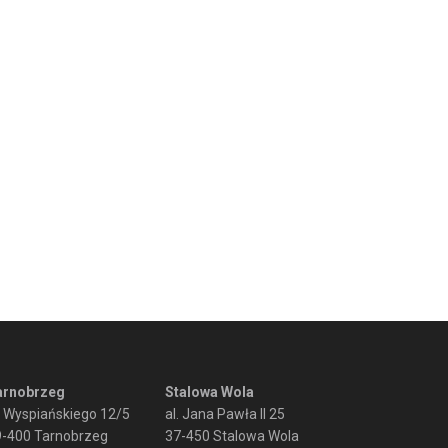
arnobrzeg
Stalowa Wola
. Wyspiańskiego 12/5
al. Jana Pawła II 25
9-400 Tarnobrzeg
37-450 Stalowa Wola