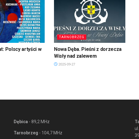
TARNOBRZEG
t: Polscy artyści w
Nowa Dęba. Pieśni z dorzecza
Wisły nad zalewem
2025-09-27
Dębica
- 89,2 MHz
T
ul
Tarnobrzeg
- 104,7 MHz
3