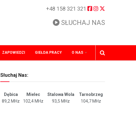
+48 158 321 321
SŁUCHAJ NAS
ZAPOWIEDZI
GIEŁDA PRACY
O NAS
Słuchaj Nas:
Dębica
Mielec
Stalowa Wola
Tarnobrzeg
89,2 MHz
102,4 MHz
93,5 MHz
104,7 MHz