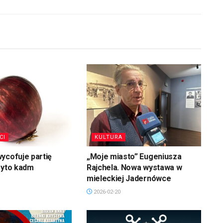
CI
KULTURA
ycofuje partię
„Moje miasto” Eugeniusza
ryto kadm
Rajchela. Nowa wystawa w
mieleckiej Jadernówce
2026-02-20