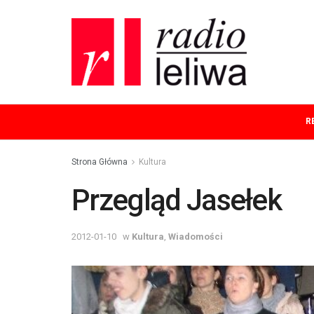
R
Strona Główna
Kultura
Przegląd Jasełek
2012-01-10
w
Kultura
,
Wiadomości