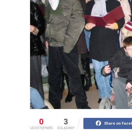
0
3
Share on Face
UDOSTĘPNIEŃ
OGLĄDANY