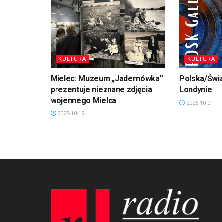
KULTURA
KULTURA
Mielec: Muzeum „Jadernówka”
Polska/Świa
prezentuje nieznane zdjęcia
Londynie
wojennego Mielca
2025-10-01
2025-10-19