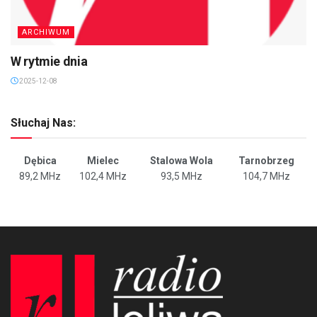
ARCHIWUM
W rytmie dnia
2025-12-08
Słuchaj Nas:
Dębica
Mielec
Stalowa Wola
Tarnobrzeg
89,2 MHz
102,4 MHz
93,5 MHz
104,7 MHz