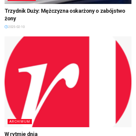
Trzydnik Duży: Mężczyzna oskarżony o zabójstwo
żony
2025-02-10
ARCHIWUM
W rytmie dnia