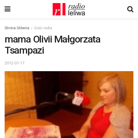
Strona Główna
Gość radia
mama Olivii Małgorzata
Tsampazi
2012-01-17