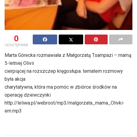
0
UDOSTĘPNIEŃ
Marta Górecka rozmawiała z Małgorzatą Tsampazi – mamą
5-letniej Olivii
cierpiącej na rozszczep kręgosłupa. tematem rozmowy
była akcja
charytatywna, która ma pomóc w zbiórce środków na
operację dziewczynki
http://leliwa.pl/webroot/mp3/malgorzata_mama_Olivki-
em.mp3