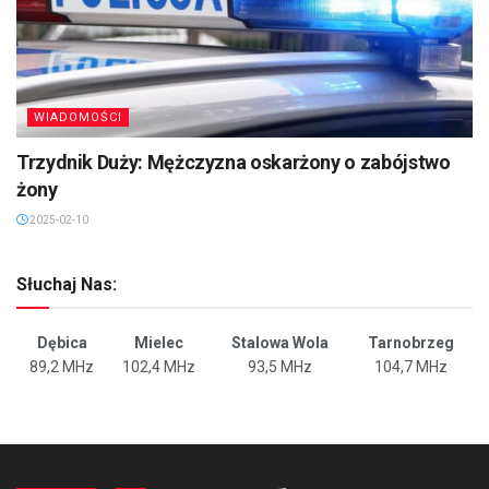
WIADOMOŚCI
Trzydnik Duży: Mężczyzna oskarżony o zabójstwo
żony
2025-02-10
Słuchaj Nas:
Dębica
Mielec
Stalowa Wola
Tarnobrzeg
89,2 MHz
102,4 MHz
93,5 MHz
104,7 MHz