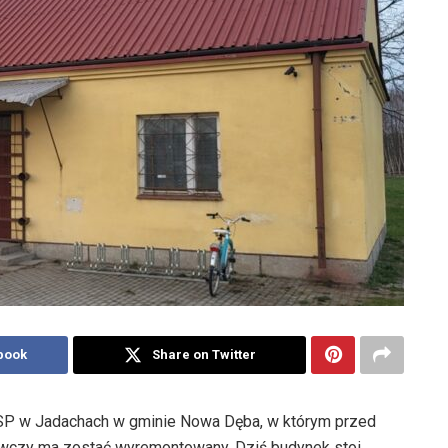
book
Share on Twitter
SP w Jadachach w gminie Nowa Dęba, w którym przed
pożywczy ma zostać wyremontowany. Dziś budynek stoi