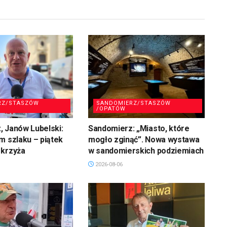
RZ/STASZÓW
SANDOMIERZ/STASZÓW
/OPATÓW
 Janów Lubelski:
Sandomierz: „Miasto, które
m szlaku – piątek
mogło zginąć”. Nowa wystawa
 krzyża
w sandomierskich podziemiach
2026-08-06