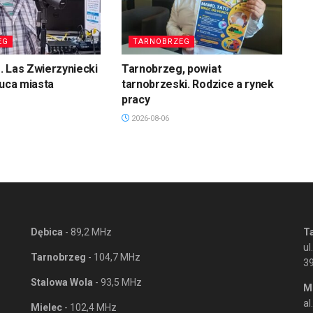
EG
TARNOBRZEG
 Las Zwierzyniecki
Tarnobrzeg, powiat
łuca miasta
tarnobrzeski. Rodzice a rynek
pracy
2026-08-06
Dębica
- 89,2 MHz
T
ul
Tarnobrzeg
- 104,7 MHz
3
Stalowa Wola
- 93,5 MHz
M
al
Mielec
- 102,4 MHz