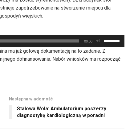
istnieje zapotrzebowanie na stworzenie miejsca dla
gospodyń wiejskich.
Używaj
00:00
strzałek
ina ma już gotową dokumentację na to zadanie. Z
do
unijnego dofinansowania. Nabór wniosków ma rozpocząć
góry
oraz
do
dołu
aby
Następna wiadomość
zwiększyć
Stalowa Wola: Ambulatorium poszerzy
lub
diagnostykę kardiologiczną w poradni
zmniejszyć
głośność.