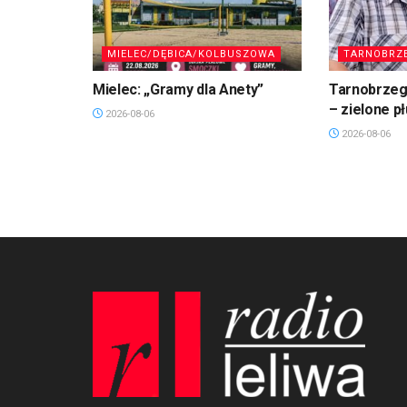
MIELEC/DĘBICA/KOLBUSZOWA
TARNOBRZ
Mielec: „Gramy dla Anety”
Tarnobrzeg.
– zielone p
2026-08-06
2026-08-06