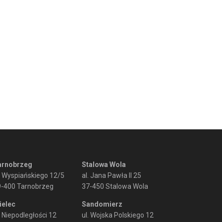
arnobrzeg
Stalowa Wola
. Wyspiańskiego 12/5
al. Jana Pawła II 25
9-400 Tarnobrzeg
37-450 Stalowa Wola
ielec
Sandomierz
. Niepodległości 12
ul. Wojska Polskiego 12