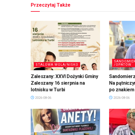
Przeczytaj Także
SANDOMIE
STALOWA WOLA/NISKO
/OPATÓW
Zaleszany: XXVI Dożynki Gminy
Sandomierz,
Zaleszany 16 sierpnia na
Na pątniczy
lotnisku w Turbi
po znakiem
2026-08-06
2026-08-06