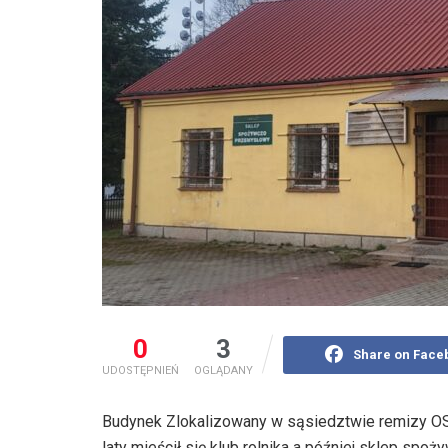
0
3
Share on Face
UDOSTĘPNIEŃ
OGLĄDANY
Budynek Zlokalizowany w sąsiedztwie remizy O
laty mieścił się klub rolnika a później sklep s