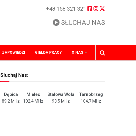
+48 158 321 321
SŁUCHAJ NAS
ZAPOWIEDZI
GIEŁDA PRACY
O NAS
Słuchaj Nas:
Dębica
Mielec
Stalowa Wola
Tarnobrzeg
89,2 MHz
102,4 MHz
93,5 MHz
104,7 MHz