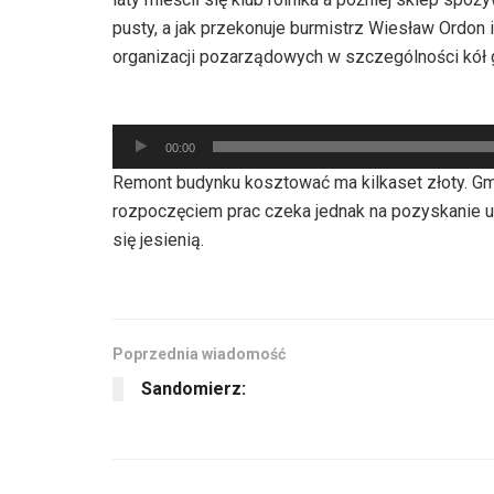
pusty, a jak przekonuje burmistrz Wiesław Ordon 
organizacji pozarządowych w szczególności kół 
Odtwarzacz
plików
00:00
dźwiękowych
Remont budynku kosztować ma kilkaset złoty. Gm
rozpoczęciem prac czeka jednak na pozyskanie 
się jesienią.
Poprzednia wiadomość
Sandomierz: