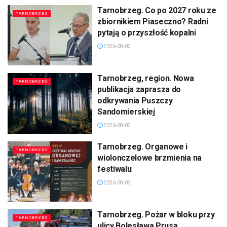
Tarnobrzeg. Co po 2027 roku ze
TARNOBRZEG
zbiornikiem Piaseczno? Radni
pytają o przyszłość kopalni
2026-08-03
Tarnobrzeg, region. Nowa
TARNOBRZEG
publikacja zaprasza do
odkrywania Puszczy
Sandomierskiej
2026-08-03
Tarnobrzeg. Organowe i
TARNOBRZEG
wiolonczelowe brzmienia na
festiwalu
2026-08-03
Tarnobrzeg. Pożar w bloku przy
TARNOBRZEG
ulicy Bolesława Prusa