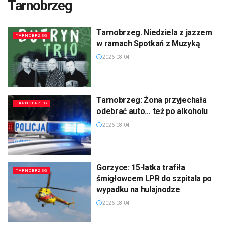
Tarnobrzeg
Tarnobrzeg. Niedziela z jazzem
TARNOBRZEG
w ramach Spotkań z Muzyką
2026-08-04
Tarnobrzeg: Żona przyjechała
TARNOBRZEG
odebrać auto… też po alkoholu
2026-08-04
Gorzyce: 15-latka trafiła
TARNOBRZEG
śmigłowcem LPR do szpitala po
wypadku na hulajnodze
2026-08-04