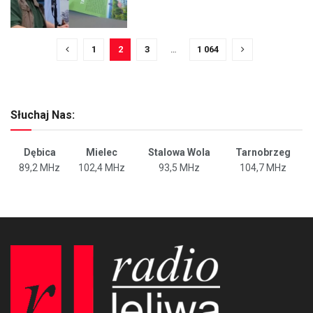
1
2
3
…
1 064
Słuchaj Nas:
Dębica
Mielec
Stalowa Wola
Tarnobrzeg
89,2 MHz
102,4 MHz
93,5 MHz
104,7 MHz