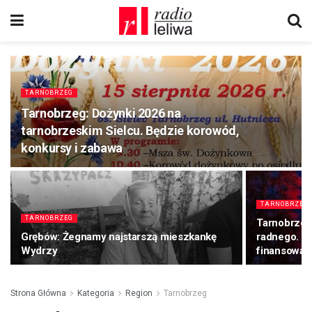
TARNOBRZEG
Tarnobrzeg: Dożynki 2026 na
tarnobrzeskim Sielcu. Będzie korowód,
konkursy i zabawa
TARNOBRZEG
TARNOBRZEG
Tarnobrzeg.
Grębów: Żegnamy najstarszą mieszkankę
radnego. Pa
Wydrzy
finansowan
Strona Główna
Kategoria
Region
Tarnobrzeg