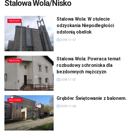
Stalowa Wola/Nisko
Stalowa Wola: W stulecie
REGION
odzyskania Niepodległości
odsłonią obelisk
2018-11-07
Stalowa Wola: Powraca temat
REGION
rozbudowy schroniska dla
bezdomnych mężczyzn
2018-11-07
Grębów: Świętowanie z balonem.
KULTURA
2018-11-06