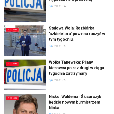
2018-11-06
Stalowa Wola: Rozbiórka
REGION
'szkieletora’ powinna ruszyć w
tym tygodniu.
2018-11-05
Wólka Tanewska: Pijany
REGION
kierowca po raz drugi w ciągu
tygodnia zatrzymany
2018-11-05
Nisko: Waldemar Ślusarczyk
REGION
będzie nowym burmistrzem
Niska