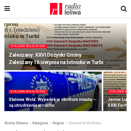
STALOWA WOLA/NISKO
Zaleszany: XXVI Dożynki Gminy
Zaleszany 16 sierpnia na lotnisku w Turbi
STALOWA WOLA/NISKO
STALOWA WOL
Stalowa Wola: Wypadek w centrum miasta –
Janów Lube
są utrudnienia w ruchu
XXIII Festi
Strona Główna
Kategoria
Region
Stalowa Wola/Nisko