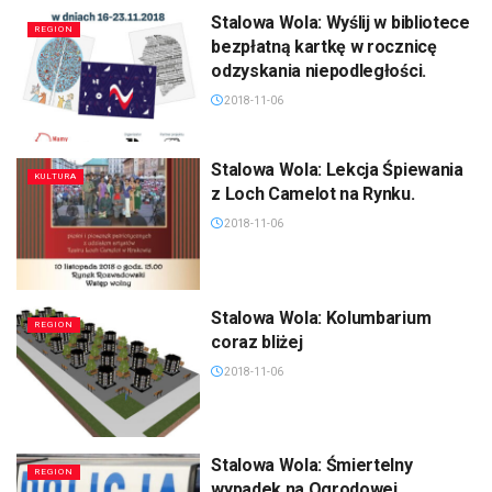
Stalowa Wola: Wyślij w bibliotece
REGION
bezpłatną kartkę w rocznicę
odzyskania niepodległości.
2018-11-06
Stalowa Wola: Lekcja Śpiewania
KULTURA
z Loch Camelot na Rynku.
2018-11-06
Stalowa Wola: Kolumbarium
REGION
coraz bliżej
2018-11-06
Stalowa Wola: Śmiertelny
REGION
wypadek na Ogrodowej