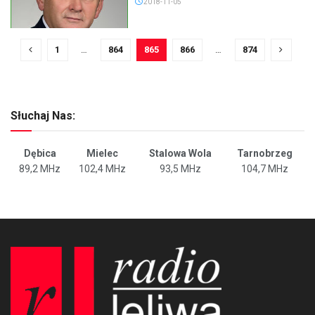
2018-11-05
1
…
864
865
866
…
874
Słuchaj Nas:
Dębica
Mielec
Stalowa Wola
Tarnobrzeg
89,2 MHz
102,4 MHz
93,5 MHz
104,7 MHz