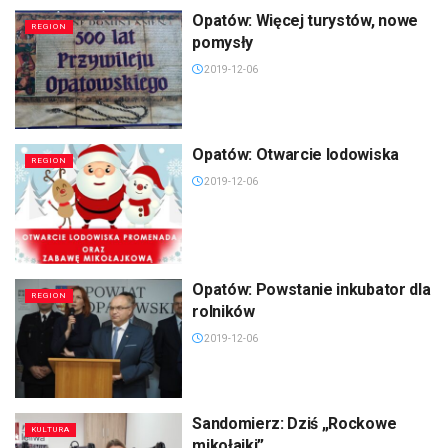
Opatów: Więcej turystów, nowe
REGION
pomysły
2019-12-06
Opatów: Otwarcie lodowiska
REGION
2019-12-06
Opatów: Powstanie inkubator dla
REGION
rolników
2019-12-06
Sandomierz: Dziś „Rockowe
KULTURA
mikołajki”.