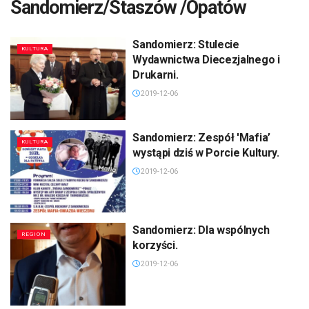
Sandomierz/Staszów /Opatów
Sandomierz: Stulecie
KULTURA
Wydawnictwa Diecezjalnego i
Drukarni.
2019-12-06
Sandomierz: Zespół 'Mafia’
KULTURA
wystąpi dziś w Porcie Kultury.
2019-12-06
Sandomierz: Dla wspólnych
REGION
korzyści.
2019-12-06