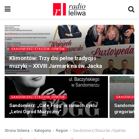
SANDOMIERZ/STASZÓW /OPATÓW
Klimontów: Trzy dni pełne tradycji i
muzyki – XXVIII Jarmark na św. Jacka
SANDOMIERZ/STASZÓW /OPATÓW
SANDOMIERZ/
Sandomierz: „Cafe Fogg” w ramach cyklu
Sandomierz
„Letni Ogród Muzyczny”
gregoriańs
Strona Główna
Kategoria
Region
Sandomierz/Staszów /Opatów