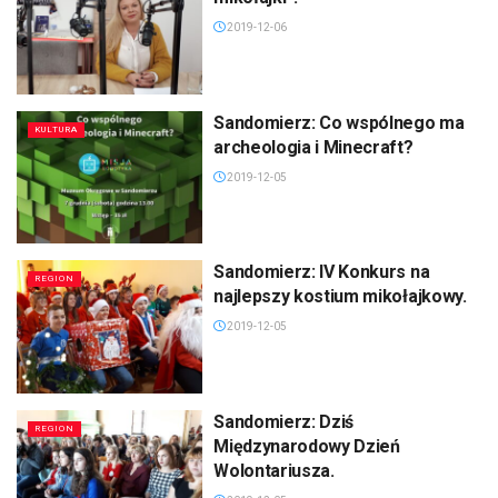
2019-12-06
Sandomierz: Co wspólnego ma
KULTURA
archeologia i Minecraft?
2019-12-05
Sandomierz: IV Konkurs na
REGION
najlepszy kostium mikołajkowy.
2019-12-05
Sandomierz: Dziś
REGION
Międzynarodowy Dzień
Wolontariusza.