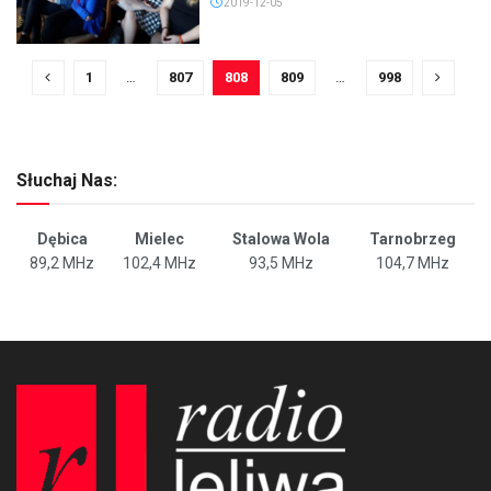
2019-12-05
1
…
807
808
809
…
998
Słuchaj Nas:
Dębica
Mielec
Stalowa Wola
Tarnobrzeg
89,2 MHz
102,4 MHz
93,5 MHz
104,7 MHz