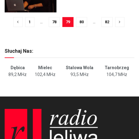
1
…
78
79
80
…
82
Słuchaj Nas:
Dębica
Mielec
Stalowa Wola
Tarnobrzeg
89,2 MHz
102,4 MHz
93,5 MHz
104,7 MHz