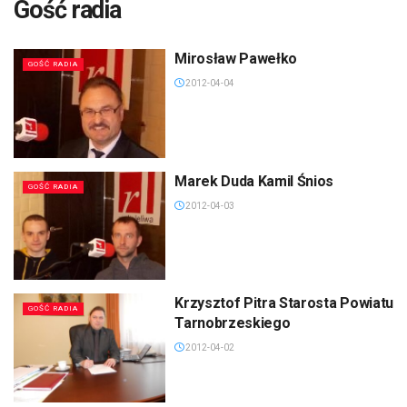
Gość radia
Mirosław Pawełko
GOŚĆ RADIA
2012-04-04
Marek Duda Kamil Śnios
GOŚĆ RADIA
2012-04-03
Krzysztof Pitra Starosta Powiatu
GOŚĆ RADIA
Tarnobrzeskiego
2012-04-02