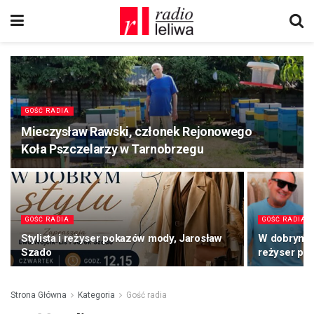
GOŚĆ RADIA
Mieczysław Rawski, członek Rejonowego
Koła Pszczelarzy w Tarnobrzegu
GOŚĆ RADIA
GOŚĆ RADIA
Stylista i reżyser pokazów mody, Jarosław
W dobrym st
Szado
reżyser po
Strona Główna
Kategoria
Gość radia