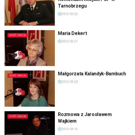
Tarnobrzegu
2012-03-22
Maria Dekert
GOŚĆ RADIA
2012-03-21
Małgorzata Kalandyk-Bambuch
GOŚĆ RADIA
2012-03-20
Rozmowa z Jarosławem
GOŚĆ RADIA
Wajkiem
2012-03-15