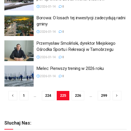
2026-01-14
0
Borowa: O losach tej inwestycji zadecydują radni
gminy
2026-01-14
0
Przemysław Smoliński, dyrektor Miejskiego
Ośrodka Sportu i Rekreacji w Tarnobrzegu
2026-01-14
0
Mielec: Pierwszy trening w 2026 roku
2026-01-14
0
1
…
224
225
226
…
299
Słuchaj Nas: