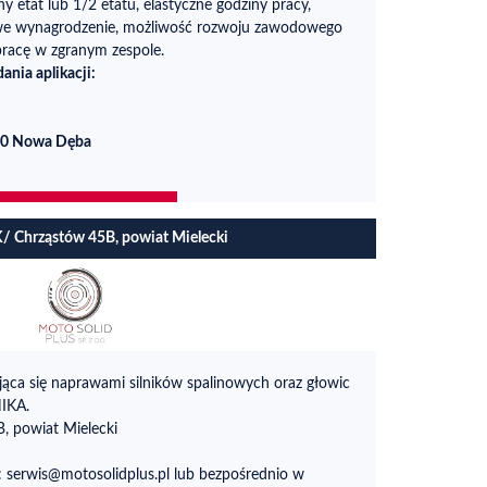
y etat lub 1/2 etatu, elastyczne godziny pracy,
nowe wynagrodzenie, możliwość rozwoju zawodowego
pracę w zgranym zespole.
ania aplikacji:
-460 Nowa Dęba
Chrząstów 45B, powiat Mielecki
jąca się naprawami silników spalinowych oraz głowic
IKA.
B, powiat Mielecki
: serwis@motosolidplus.pl lub bezpośrednio w