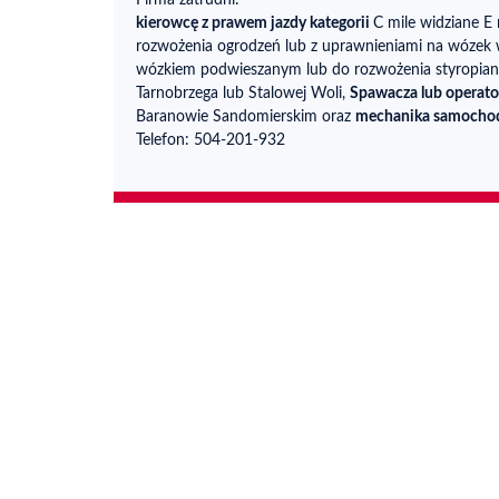
Firma zatrudni:
kierowcę z prawem jazdy kategorii
C mile widziane 
rozwożenia ogrodzeń lub z uprawnieniami na wózek
wózkiem podwieszanym lub do rozwożenia styropian
Tarnobrzega lub Stalowej Woli,
Spawacza lub operato
Baranowie Sandomierskim oraz
mechanika samoch
Telefon: 504-201-932