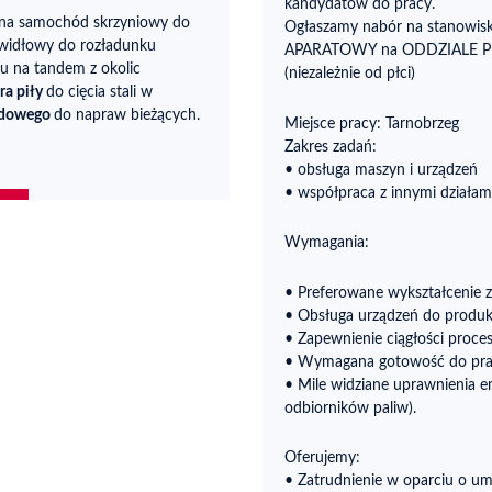
kandydatów do pracy.
E na samochód skrzyniowy do
Ogłaszamy nabór na stanowis
 widłowy do rozładunku
APARATOWY na ODDZIALE
u na tandem z okolic
(niezależnie od płci)
ra piły
do cięcia stali w
odowego
do napraw bieżących.
Miejsce pracy: Tarnobrzeg
Zakres zadań:
• obsługa maszyn i urządzeń
• współpraca z innymi działam
Wymagania:
• Preferowane wykształcenie 
• Obsługa urządzeń do produ
• Zapewnienie ciągłości proce
• Wymagana gotowość do pra
• Mile widziane uprawnienia 
odbiorników paliw).
Oferujemy:
• Zatrudnienie w oparciu o umo