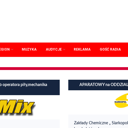
EGION
MUZYKA
AUDYCJE
REKLAMA
GOŚĆ RADIA
b operatora piły,mechanika
APARATOWY na ODDZI
Zakłady Chemiczne „ Siarkopol”