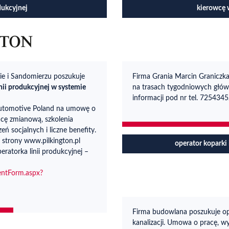
dukcyjnej
kierowcę 
ie i Sandomierzu poszukuje
Firma Grania Marcin Graniczk
ii produkcyjnej w systemie
na trasach tygodniowych głów
informacji pod nr tel. 725434
 Automotive Poland na umowę o
acę zmianową, szkolenia
 socjalnych i liczne benefity.
 strony www.pilkington.pl
operator koparki
eratorka linii produkcyjnej –
mentForm.aspx?
Firma budowlana poszukuje op
kanalizacji. Umowa o pracę, wy