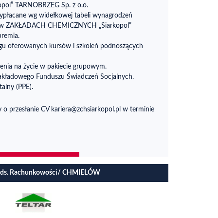
ol” TARNOBRZEG Sp. z o.o.
ypłacane wg widełkowej tabeli wynagrodzeń
ch w ZAKŁADACH CHEMICZNYCH „Siarkopol”
remia.
ogu oferowanych kursów i szkoleń podnoszących
enia na życie w pakiecie grupowym.
Zakładowego Funduszu Świadczeń Socjalnych.
alny (PPE).
o przesłanie CV kariera@zchsiarkopol.pl w terminie
ta ds. Rachunkowości/ CHMIELÓW