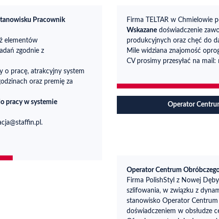
 stanowisku Pracownik
Firma TELTAR w Chmielowie p
Wskazane
doświadczenie zawo
aż elementów
produkcyjnych oraz chęć do da
zadań zgodnie z
Mile widziana znajomość opr
CV prosimy przesyłać na mail: 
 o pracę, atrakcyjny system
odzinach oraz premię za
do pracy w systemie
Operator Centr
cja@staffin.pl.
Operator Centrum Obróbcze
Firma PolishStyl z Nowej Dęby
szlifowania, w związku z dyn
stanowisko Operator Centru
doświadczeniem w obsłudze 