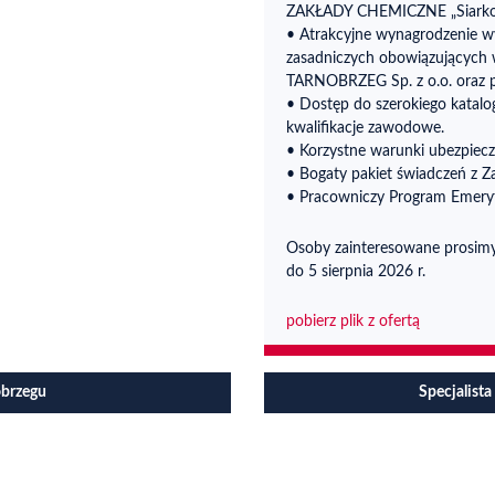
ZAKŁADY CHEMICZNE „Siarkop
• Atrakcyjne wynagrodzenie w
zasadniczych obowiązujący
TARNOBRZEG Sp. z o.o. oraz p
• Dostęp do szerokiego katal
kwalifikacje zawodowe.
• Korzystne warunki ubezpiecz
• Bogaty pakiet świadczeń z 
• Pracowniczy Program Emeryt
Osoby zainteresowane prosimy 
do 5 sierpnia 2026 r.
pobierz plik z ofertą
obrzegu
Specjalis