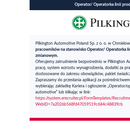
Operator/ Operatorka linii pro
Pilkington Automotive Poland Sp. z o. o. w Chmielow
pracowników na stanowisko Operator/ Operatorka lin
zmianowym.
Oferujemy zatrudnienie bezpośrednio w Pilkington
pracę, system wzrostu wynagrodzenia, dodatki za pr
dostosowane do zakresu obowiązków, pakiet świadczeń
Zapraszamy do przesłania aplikacji za pośrednictwem
wybierając zakładkę Kariera i ogłoszenie „Operator/op
automotive” lub klikając w link:
https://system.erecruiter.pl/FormTemplates/Recruit
WebID=7a2026b568fd47059519c684c48839cb