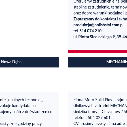
Oferujemy zatrudnienie na pełn
stabilne zatrudnienie, termi
oraz dobre warunki socjalne i 
Zapraszamy do kontaktu i skład
produkcja@polishstyl.com.pl
tel. 514 074 210
ul. Piotra Siedleckiego 9, 39
a/ Nowa Dęba
MECHANIK/ 
ofesjonalnych technologii
Firma Moto Solid Plus – zajmu
zukuje kandydata na
silnikowych-zatrudni MECHAN
ukujemy osób z doświadczeniem
siedziba firmy – Chrząstów 45
telefon: 504 027 601;
elastyczne godziny pracy,
CV prosimy przesyłać na adres