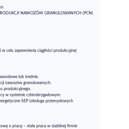
ko:
 PRODUKCJI NAWOZÓW GRANULOWANYCH (PCN)
i w celu zapewnienia ciągłości produkcyjnej
zawodowe lub średnie.
kcji nawozów granulowanych.
su produkcyjnego.
cy w systemie czterobrygadowym.
energetyczne SEP (obsługa przemysłowych
wę o pracę – stała praca w stabilnej firmie