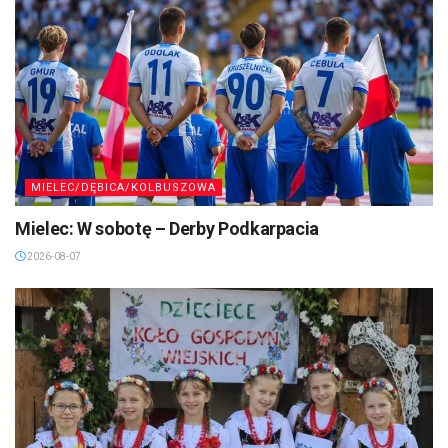
MIELEC/DĘBICA/KOLBUSZOWA
Mielec: W sobotę – Derby Podkarpacia
2026-08-07