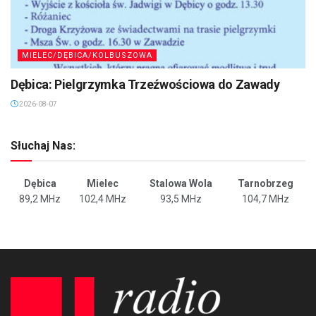
MIELEC/DĘBICA/KOLBUSZOWA
Dębica: Pielgrzymka Trzeźwościowa do Zawady
2026-08-07
Słuchaj Nas:
Dębica
Mielec
Stalowa Wola
Tarnobrzeg
89,2 MHz
102,4 MHz
93,5 MHz
104,7 MHz