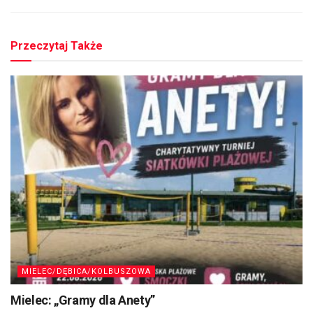
Przeczytaj Także
MIELEC/DĘBICA/KOLBUSZOWA
Mielec: „Gramy dla Anety”