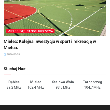
MIELEC/DĘBICA/KOLBUSZOWA
Mielec: Kolejna inwestycja w sport i rekreację w
Mielcu.
2026-08-05
Słuchaj Nas:
Dębica
Mielec
Stalowa Wola
Tarnobrzeg
89,2 MHz
102,4 MHz
93,5 MHz
104,7 MHz