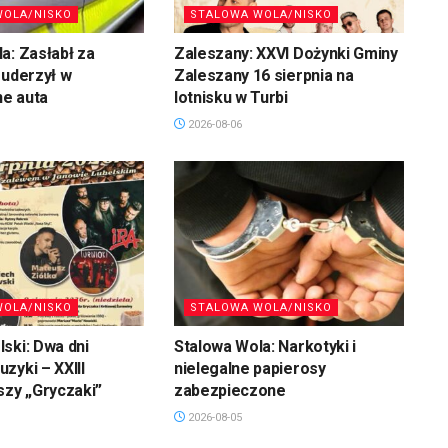
WOLA/NISKO
STALOWA WOLA/NISKO
a: Zasłabł za
Zaleszany: XXVI Dożynki Gminy
 uderzył w
Zaleszany 16 sierpnia na
e auta
lotnisku w Turbi
2026-08-06
WOLA/NISKO
STALOWA WOLA/NISKO
ski: Dwa dni
Stalowa Wola: Narkotyki i
zyki – XXIII
nielegalne papierosy
szy „Gryczaki”
zabezpieczone
2026-08-05