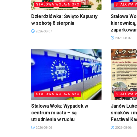
STALOWA WOLA/NISKO
STALOWA 
Dzierdziówka: Święto Kapusty
Stalowa Wol
w sobotę 8 sierpnia
kierownicą,
zaparkowan
2026-08-07
2026-08-07
STALOWA WOLA/NISKO
STALOWA 
Stalowa Wola: Wypadek w
Janów Lubel
centrum miasta – są
smaków i mu
utrudnienia w ruchu
Festiwal Ka
2026-08-06
2026-08-06