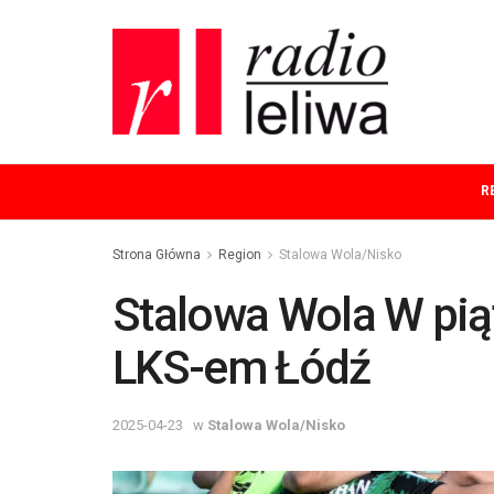
R
Strona Główna
Region
Stalowa Wola/Nisko
Stalowa Wola W piąt
LKS-em Łódź
2025-04-23
w
Stalowa Wola/Nisko