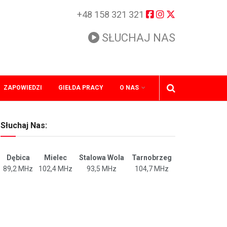
+48 158 321 321
SŁUCHAJ NAS
ZAPOWIEDZI
GIEŁDA PRACY
O NAS
Słuchaj Nas:
Dębica
Mielec
Stalowa Wola
Tarnobrzeg
89,2 MHz
102,4 MHz
93,5 MHz
104,7 MHz