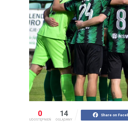
0
14
Share on Face
UDOSTĘPNIEŃ
OGLĄDANY