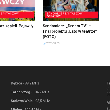
RZ/STASZÓW
SANDOMIERZ/STASZÓW
/OPATÓW
z kąpieli. Pojawiły
Sandomierz: „Dream TV” –
finał projektu „Lato w teatrze”
(FOTO)
2026-08-05
Dębica
- 89,2 MHz
T
ul
Tarnobrzeg
- 104,7 MHz
3
Stalowa Wola
- 93,5 MHz
M
al
Mielec
- 102,4 MHz