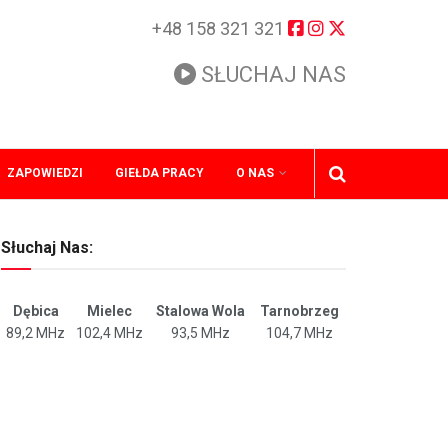
+48 158 321 321
SŁUCHAJ NAS
ZAPOWIEDZI
GIEŁDA PRACY
O NAS
Słuchaj Nas:
Dębica
Mielec
Stalowa Wola
Tarnobrzeg
89,2 MHz
102,4 MHz
93,5 MHz
104,7 MHz