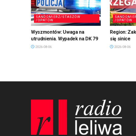
SANDOMIERZ/STASZÓW
SANDOMIE
/OPATÓW
/OPATÓW
Wyszmontów: Uwaga na
Region: Zaka
utrudnienia. Wypadek na DK 79
się sinice
2026-08-06
2026-08-06