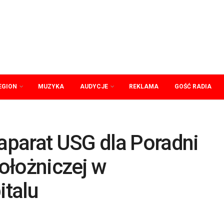
EGION
MUZYKA
AUDYCJE
REKLAMA
GOŚĆ RADIA
parat USG dla Poradni
ołożniczej w
talu