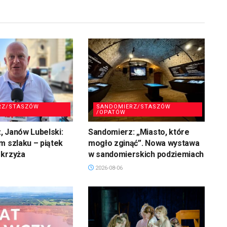
RZ/STASZÓW
SANDOMIERZ/STASZÓW
/OPATÓW
 Janów Lubelski:
Sandomierz: „Miasto, które
m szlaku – piątek
mogło zginąć”. Nowa wystawa
 krzyża
w sandomierskich podziemiach
2026-08-06