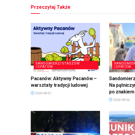
Przeczytaj Także
SANDOMIERZ/STASZÓW
SANDOMIE
/OPATÓW
/OPATÓW
Pacanów: Aktywny Pacanów –
Sandomierz,
warsztaty tradycji ludowej
Na pątniczy
po znakiem
2026-08-07
2026-08-06