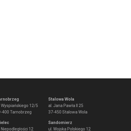
arnobrzeg
Stalowa Wola
. Wyspiańskiego 12/5
al. Jana Pawła II 25
9-400 Tarnobrzeg
37-450 Stalowa Wola
ielec
Sandomierz
. Niepodległości 12
ul. Wojska Polskiego 12