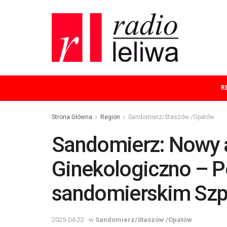
R
Strona Główna
Region
Sandomierz/Staszów /Opatów
Sandomierz: Nowy a
Ginekologiczno – P
sandomierskim Szpi
2025-04-22
w
Sandomierz/Staszów /Opatów