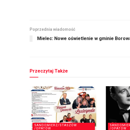
Poprzednia wiadomość
Mielec: Nowe oświetlenie w gminie Borow
Przeczytaj Także
SANDOMIERZ/STASZÓW
SANDOMIE
/OPATÓW
/OPATÓW