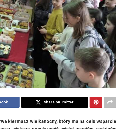
book
Share on Twitter
wa kiermasz wielkanocny, który ma na celu wsparcie
 coraz większą popularność wśród uczniów, rodziców