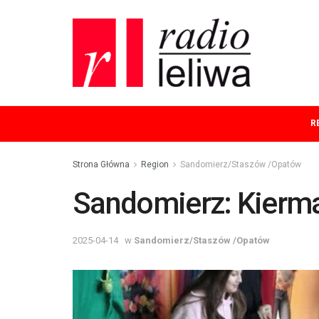
R
Strona Główna
Region
Sandomierz/Staszów /Opatów
Sandomierz: Kierma
2025-04-14
w
Sandomierz/Staszów /Opatów