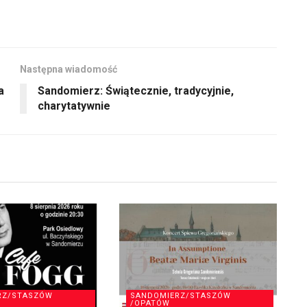
Następna wiadomość
a
Sandomierz: Świątecznie, tradycyjnie,
charytatywnie
RZ/STASZÓW
SANDOMIERZ/STASZÓW
/OPATÓW