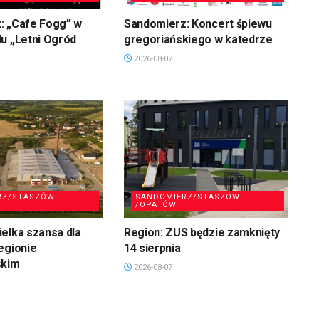
: „Cafe Fogg” w
Sandomierz: Koncert śpiewu
u „Letni Ogród
gregoriańskiego w katedrze
2026-08-07
RZ/STASZÓW
SANDOMIERZ/STASZÓW
/OPATÓW
elka szansa dla
Region: ZUS będzie zamknięty
egionie
14 sierpnia
skim
2026-08-07