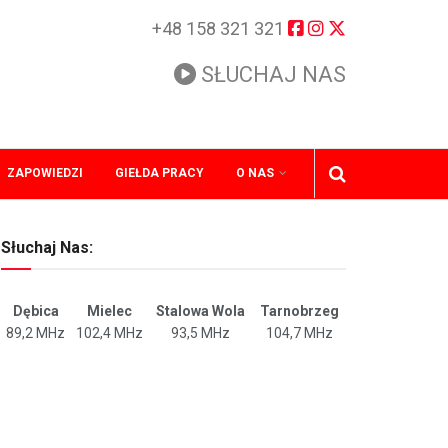
+48 158 321 321
SŁUCHAJ NAS
ZAPOWIEDZI
GIEŁDA PRACY
O NAS
Słuchaj Nas:
Dębica
Mielec
Stalowa Wola
Tarnobrzeg
89,2 MHz
102,4 MHz
93,5 MHz
104,7 MHz