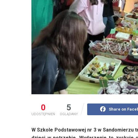
0
5
Share on Face
UDOSTĘPNIEŃ
OGLĄDANY
W Szkole Podstawowej nr 3 w Sandomierzu tr
dzieci w potrzebie. Wydarzenie to zyskuje