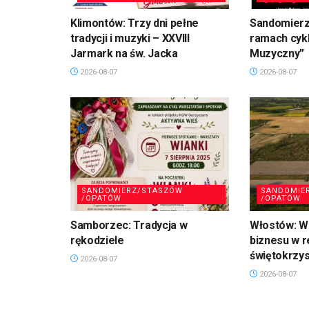
Klimontów: Trzy dni pełne
Sandomierz
tradycji i muzyki – XXVIII
ramach cykl
Jarmark na św. Jacka
Muzyczny”
2026-08-07
2026-08-07
SANDOMIERZ/STASZÓW
SANDOMIE
/OPATÓW
/OPATÓW
Samborzec: Tradycja w
Włostów: Wi
rękodziele
biznesu w r
świętokrzy
2026-08-07
2026-08-07